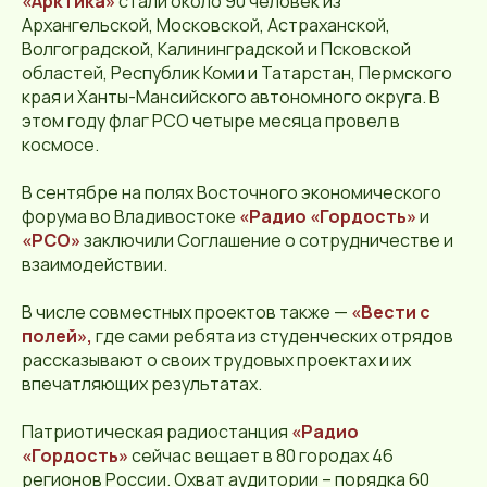
«Арктика»
стали около 90 человек из
Архангельской, Московской, Астраханской,
Волгоградской, Калининградской и Псковской
областей, Республик Коми и Татарстан, Пермского
края и Ханты-Мансийского автономного округа. В
этом году флаг РСО четыре месяца провел в
космосе.
В сентябре на полях Восточного экономического
форума во Владивостоке
«Радио «Гордость»
и
«РСО»
заключили Соглашение о сотрудничестве и
взаимодействии.
В числе совместных проектов также —
«Вести с
полей»,
где сами ребята из студенческих отрядов
рассказывают о своих трудовых проектах и их
впечатляющих результатах.
Патриотическая радиостанция
«Радио
«Гордость»
сейчас вещает в 80 городах 46
регионов России. Охват аудитории – порядка 60