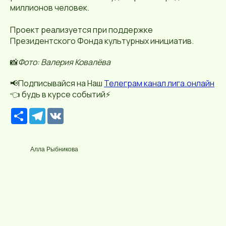
миллионов человек.
Проект реализуется при поддержке
Президентского Фонда культурных инициатив.
📸
Фото: Валерия Ковалёва
📢Подписывайся на Наш
Телеграм канал лига.онлайн
👈 будь в курсе событий⚡️
Р
T
V
е
e
K
с
l
у
e
р
g
Алла Рыбникова
с
r
a
m