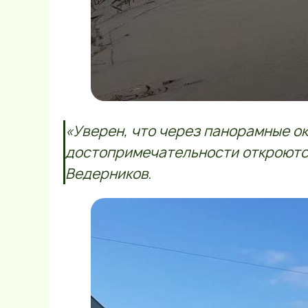
«Уверен, что через панорамные о
достопримечательности откроются
Ведерников.