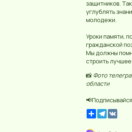
защитников. Та
углублять знани
молодежи.
Уроки памяти, п
гражданской по
Мы должны помни
строить лучшее
📸
Фото телегра
области
📢Подписывайся
Р
T
V
е
e
K
с
l
у
e
р
g