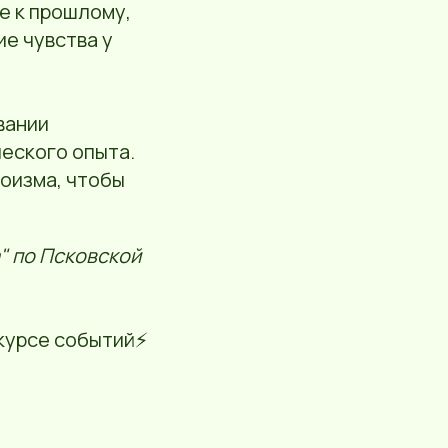
е к прошлому,
ие чувства у
вании
еского опыта.
роизма, чтобы
" по Псковской
курсе событий⚡️