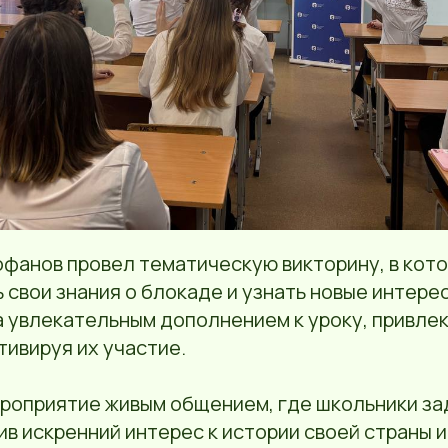
офанов провел тематическую викторину, в кот
 свои знания о блокаде и узнать новые интере
а увлекательным дополнением к уроку, привле
тивируя их участие.
роприятие живым общением, где школьники з
ив искренний интерес к истории своей страны 