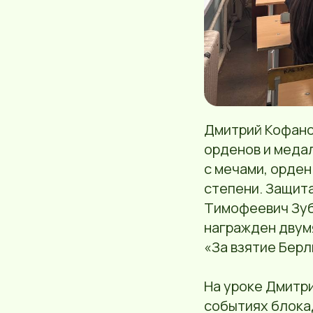
Дмитрий Кофано
орденов и медал
с мечами, орден
степени. Защит
Тимофеевич Зуб
награжден двумя
«За взятие Берл
На уроке Дмитри
событиях блокад