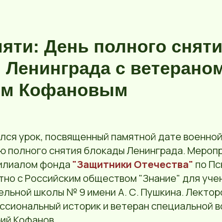
мяти: День полного снят
 Ленинграда с ветерано
ем Кофановым
ялся урок, посвященный памятной дате военной
ю полного снятия блокады Ленинграда. Мероп
филиалом фонда
"Защитники Отечества"
по Пс
тно с Российским обществом "Знание" для уче
льной школы № 9 имени А. С. Пушкина. Лектор
ссиональный историк и ветеран специальной 
ий Кофанов.