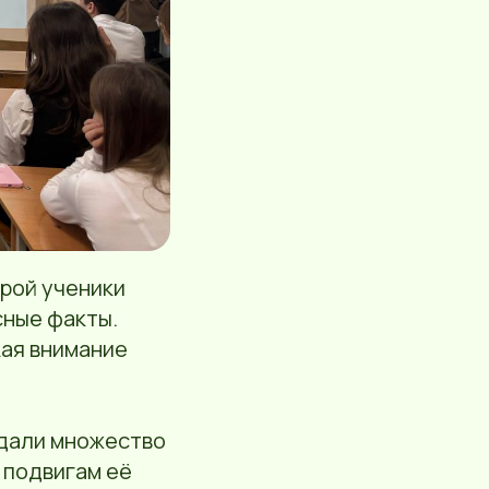
орой ученики
сные факты.
кая внимание
адали множество
и подвигам её