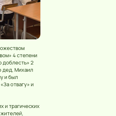
ножеством
вом» 4 степени
ю доблесть» 2
о дед, Михаил
у и был
«За отвагу» и
х и трагических
 жителей,