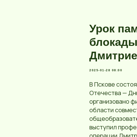
Урок па
блокады
Дмитри
2025-01-28 08:00
В Пскове состо
Отечества — Дн
организовано 
области совмес
общеобразовате
выступил профе
операции Дмитр