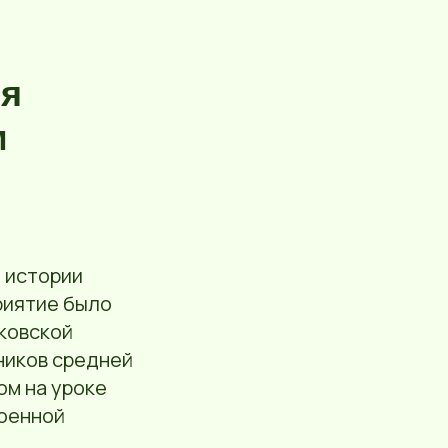
ия
м
 истории
риятие было
ковской
ников средней
ом на уроке
военной