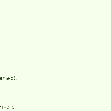
ельно).
стного