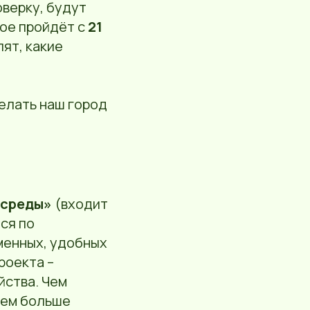
верку, будут
рое пройдёт с
21
ят, какие
елать наш город
 среды»
(входит
ся по
менных, удобных
роекта –
йства. Чем
тем больше