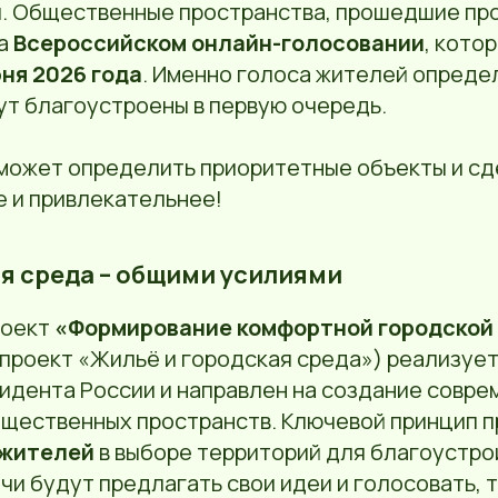
. Общественные пространства, прошедшие про
на
Всероссийском онлайн-голосовании
, кото
юня 2026 года
. Именно голоса жителей определ
ут благоустроены в первую очередь.
может определить приоритетные объекты и сд
 и привлекательнее!
я среда – общими усилиями
роект
«Формирование комфортной городской
проект «Жильё и городская среда») реализует
идента России и направлен на создание совре
бщественных пространств. Ключевой принцип п
 жителей
в выборе территорий для благоустро
чи будут предлагать свои идеи и голосовать, 