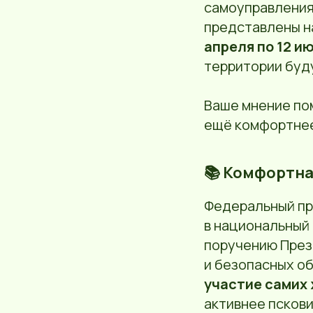
самоуправления
представлены 
апреля по 12 и
территории буд
Ваше мнение по
ещё комфортнее
📚 Комфортна
Федеральный п
в национальный 
поручению През
и безопасных о
участие самих
активнее пскови