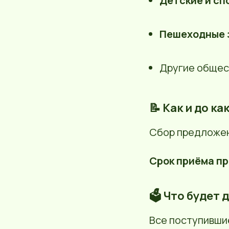
Детские и с
Пешеходные 
Другие общес
📝 Как и до к
Сбор предложен
Срок приёма пр
🗳️ Что будет
Все поступивши