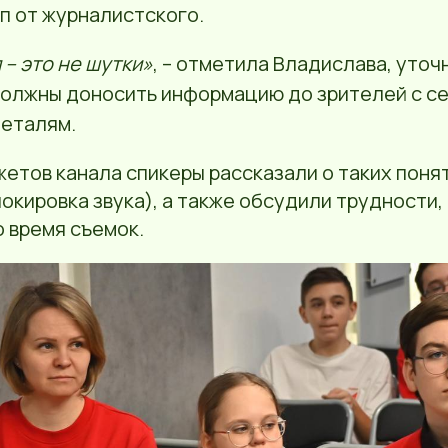
п от журналистского.
– это не шутки»
, – отметила Владислава, уточ
олжны доносить информацию до зрителей с се
деталям.
етов канала спикеры рассказали о таких понят
локировка звука), а также обсудили трудности,
 время съемок.