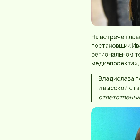
На встрече гла
постановщик Ив
региональном те
медиапроектах, 
Владислава п
и высокой от
ответственны