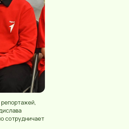
я репортажей,
адислава
но сотрудничает