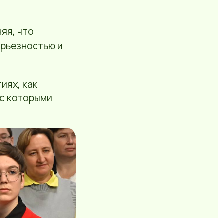
няя, что
рьезностью и
иях, как
 с которыми