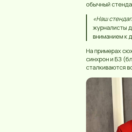
обычный стенда
«Наш стендап 
журналисты д
вниманием к 
На примерах сюж
синхрон и БЗ (б
сталкиваются во