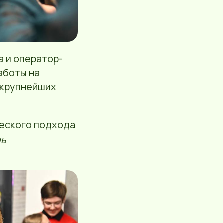
а и оператор-
аботы на
 крупнейших
ческого подхода
нь