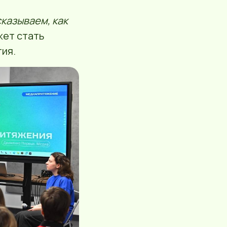
сказываем, как
жет стать
ия.