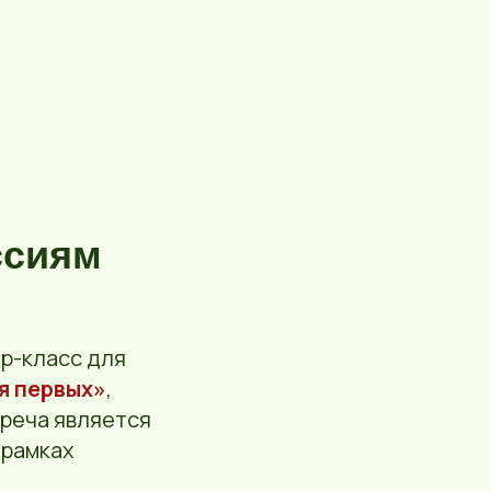
ссиям
р-класс для
я первых»
,
реча является
 рамках