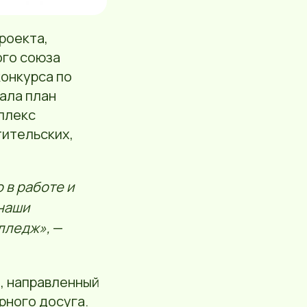
роекта,
ого союза
конкурса по
ала план
плекс
тительских,
 в работе и
 наши
лледж»,
—
, направленный
рного досуга.