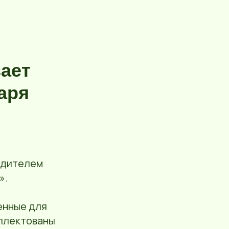
ает
аря
едителем
».
енные для
мплектованы