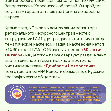
в автопробеге, посвященном вступлению ЛНР, ДНР,
Запорожской и Херсонской областей. Он пройдет
по улицам города от площади Ленина до деревни
Череха.
Кроме того, в Пскове в рамках акции волонтеры
регионального Ресурсного центра вместе с
сотрудниками ГАИ будут раздавать жителям города
тематические наклейки. Раздача наклеек начнется
в 14.30 около ЦУМа. С 16 часов в сквере
«60-летия
Октября»
и в Детском парке стартует раздача лент
цвета триколор и тематических открыток по
миотивам выставки
«Донбасс и Новороссия»
,
подготовленной РИА Новости совместно с Русским
географическим обществом.