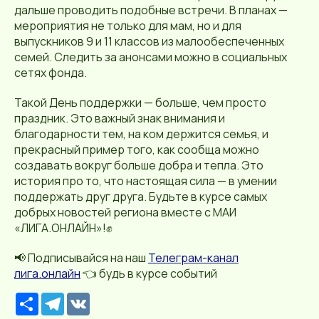
дальше проводить подобные встречи. В планах —
мероприятия не только для мам, но и для
выпускников 9 и 11 классов из малообеспеченных
семей. Следить за анонсами можно в социальных
сетях фонда.
Такой День поддержки — больше, чем просто
праздник. Это важный знак внимания и
благодарности тем, на ком держится семья, и
прекрасный пример того, как сообща можно
создавать вокруг больше добра и тепла. Это
история про то, что настоящая сила — в умении
поддержать друг друга. Будьте в курсе самых
добрых новостей региона вместе с МАИ
«ЛИГА.ОНЛАЙН»!✊
📢 Подписывайся на наш
Телеграм-канал
лига.онлайн
👈 будь в курсе событий
Р
T
V
е
e
K