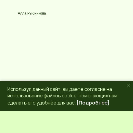
с
l
у
e
р
g
Алла Рыбникова
с
r
a
m
Используя данный сайт, вы даете согласие на
использование файлов cookie, помогающих нам
сделать его удобнее для вас.
[Подробнее]