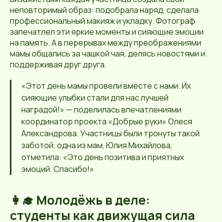
неповторимый образ: подобрала наряд, сделала
профессиональный макияж и укладку. Фотограф
запечатлел эти яркие моменты и сияющие эмоции
на память. А в перерывах между преображениями
мамы общались за чашкой чая, делясь новостями и
поддерживая друг друга.
«Этот день мамы провели вместе с нами. Их
сияющие улыбки стали для нас лучшей
наградой!» — поделилась впечатлениями
координатор проекта «Добрые руки» Олеся
Александрова. Участницы были тронуты такой
заботой, одна из мам, Юлия Михайлова,
отметила: «Это день позитива и приятных
эмоций. Спасибо!»
👩‍🎓 Молодёжь в деле:
студенты как движущая сила