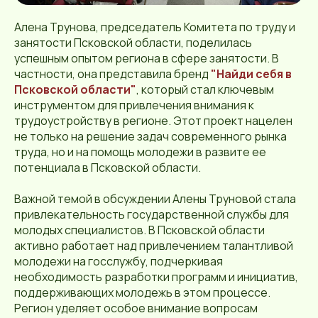
Алена Трунова, председатель Комитета по труду и
занятости Псковской области, поделилась
успешным опытом региона в сфере занятости. В
частности, она представила бренд
"Найди себя в
Псковской области"
, который стал ключевым
инструментом для привлечения внимания к
трудоустройству в регионе. Этот проект нацелен
не только на решение задач современного рынка
труда, но и на помощь молодежи в развите ее
потенциала в Псковской области.
Важной темой в обсуждении Алены Труновой стала
привлекательность государственной службы для
молодых специалистов. В Псковской области
активно работает над привлечением талантливой
молодежи на госслужбу, подчеркивая
необходимость разработки программ и инициатив,
поддерживающих молодежь в этом процессе.
Регион уделяет особое внимание вопросам