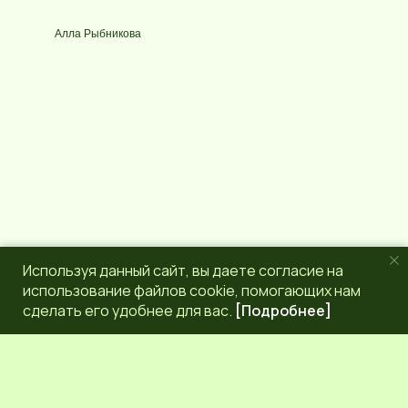
у
e
р
g
Алла Рыбникова
с
r
a
m
Используя данный сайт, вы даете согласие на
использование файлов cookie, помогающих нам
сделать его удобнее для вас.
[Подробнее]