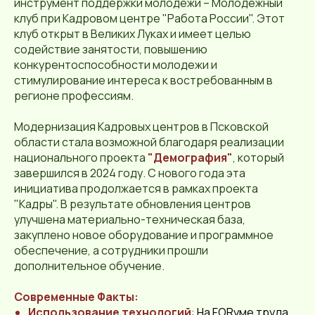
инструмент поддержки молодежи – Молодежный
клуб при Кадровом центре "Работа России". Этот
клуб открыт в Великих Луках и имеет целью
содействие занятости, повышению
конкурентоспособности молодежи и
стимулирование интереса к востребованным в
регионе профессиям.
Модернизация Кадровых центров в Псковской
области стала возможной благодаря реализации
национального проекта
"Демография"
, который
завершился в 2024 году. С нового года эта
инициатива продолжается в рамках проекта
"Кадры". В результате обновления центров
улучшена материально-техническая база,
закуплено новое оборудование и программное
обеспечение, а сотрудники прошли
дополнительное обучение.
Современные Факты:
Использование технологий
:
На FORуме труда