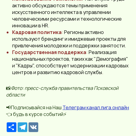
активно обсуждаются темы применения
искусственного интеллекта в управлении
человеческими ресурсами и технологические
инновации в HR.
Кадровая политика
:
Регионы активно
используют брендинг и имиджевые проекты для
привлечения молодежи и поддержки занятости.
Государственная поддержка
:
Реализация
национальных проектов, таких как "Демография"
и "Кадры", способствует модернизации кадровых
центров и развитию кадровой службы
.
📸
Фото: пресс-служба правительства Псковской
области
📢Подписывайся на Наш
Телеграм канал лига.онлайн
👈 будь в курсе событий⚡️
Р
T
V
е
e
K
с
l