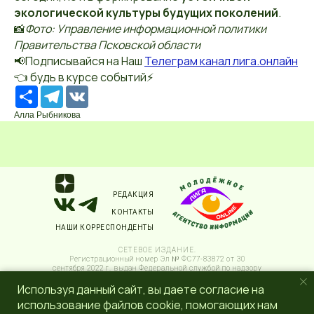
экологической культуры будущих поколений
.
📸
Фото: Управление информационной политики
Правительства Псковской области
📢Подписывайся на Наш
Телеграм канал лига.онлайн
👈 будь в курсе событий⚡️
Ресурс
Telegram
VK
Алла Рыбникова
РЕДАКЦИЯ
КОНТАКТЫ
НАШИ КОРРЕСПОНДЕНТЫ
СЕТЕВОЕ ИЗДАНИЕ.
Регистрационный номер Эл № ФС77-83872 от 30
сентября 2022 г. выдан Федеральной службой по надзору
в сфере связи, информационных технологий и массовых
Используя данный сайт, вы даете согласие на
коммуникаций (Роскомнадзор) 6+.
Учредитель: Общественное молодежное движение
использование файлов cookie, помогающих нам
Псковской области "ЛИГА МОЛОДЕЖИ"