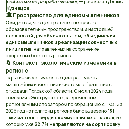
сейчас мы ее разрабатываем»,
— рассказал
Денис
Кузнецов
.
🏛️ Пространство для единомышленников
Ожидается, что центр станет не просто
образовательным пространством, а настоящей
площадкой для обмена опытом, объединения
единомышленников и реализации совместных
инициатив
, направленных на сохранение
природных богатств региона.
🔄 Контекст: экологические изменения в
регионе
ткрытие экологического центра — часть
масштабных изменений в системе обращения с
отходами Псковской области. С июля 2024 года
компания
«Экогрупп»
стала временным
региональным оператором по обращению с ТКО . За
2025 год на полигоны региона было вывезено
151
тысяча тонн твердых коммунальных отходов
, из
которых уже
22,7% направляются на сортировку
.