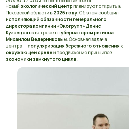
2026-02-17 13:22
Псков
Псковский район
Новый
экологический центр
планируют открыть в
Псковской области в
2026 году
. Об этом сообщил
исполняющий обязанности генерального
директора компании «Экогрупп» Денис
Кузнецов
на встрече с
губернатором региона
Михаилом Ведерниковым
. Основная задача
центра —
популяризация бережного отношения к
окружающей среде
и продвижение принципов
экономики замкнутого цикла
.