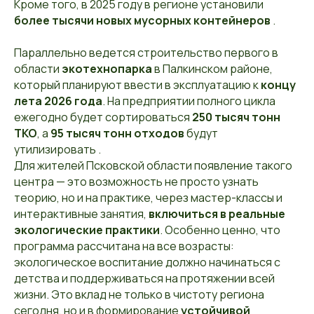
Кроме того, в 2025 году в регионе установили
более тысячи новых мусорных контейнеров
.
Параллельно ведется строительство первого в
области
экотехнопарка
в Палкинском районе,
который планируют ввести в эксплуатацию к
концу
лета 2026 года
. На предприятии полного цикла
ежегодно будет сортироваться
250 тысяч тонн
ТКО
, а
95 тысяч тонн отходов
будут
утилизировать .
Для жителей Псковской области появление такого
центра — это возможность не просто узнать
теорию, но и на практике, через мастер-классы и
интерактивные занятия,
включиться в реальные
экологические практики
. Особенно ценно, что
программа рассчитана на все возрасты:
экологическое воспитание должно начинаться с
детства и поддерживаться на протяжении всей
жизни. Это вклад не только в чистоту региона
сегодня, но и в формирование
устойчивой