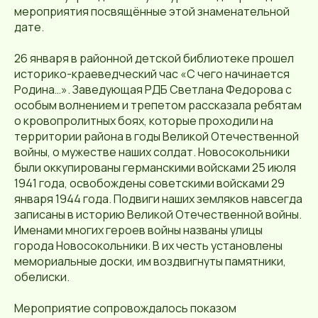
мероприятия посвящённые этой знаменательной
дате.
26 января в районной детской библиотеке прошел
историко-краеведческий час «С чего начинается
Родина…». Заведующая РДБ Светлана Федорова с
особым волнением и трепетом рассказала ребятам
о кровопролитных боях, которые проходили на
территории района в годы Великой Отечественной
войны, о мужестве наших солдат. Новосокольники
были оккупированы германскими войсками 25 июля
1941 года, освобождены советскими войсками 29
января 1944 года. Подвиги наших земляков навсегда
записаны в историю Великой Отечественной войны.
Именами многих героев войны названы улицы
города Новосокольники. В их честь установлены
мемориальные доски, им воздвигнуты памятники,
обелиски.
Мероприятие сопровождалось показом