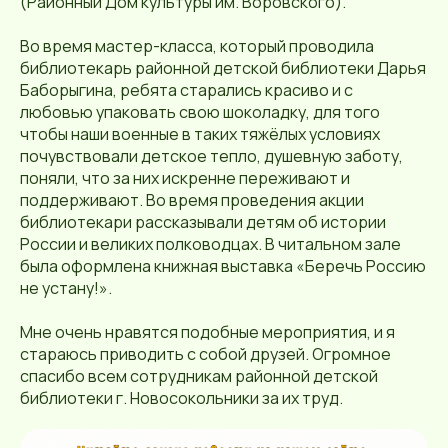
(Районный Дом культуры им. Воровского).
Во время мастер-класса, который проводила
библиотекарь районной детской библиотеки Дарья
Баборыгина, ребята старались красиво и с
любовью упаковать свою шоколадку, для того
чтобы наши военные в таких тяжёлых условиях
почувствовали детское тепло, душевную заботу,
поняли, что за них искренне переживают и
поддерживают. Во время проведения акции
библиотекари рассказывали детям об истории
России и великих полководцах. В читальном зале
была оформлена книжная выставка «Беречь Россию
не устану!».
Мне очень нравятся подобные мероприятия, и я
стараюсь приводить с собой друзей. Огромное
спасибо всем сотрудникам районной детской
библиотеки г. Новосокольники за их труд.