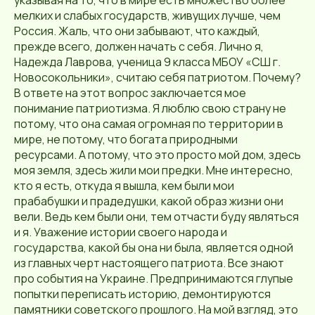
указывая на то, что в мире есть множество более
мелких и слабых государств, живущих лучше, чем
Россия. Жаль, что они забывают, что каждый,
прежде всего, должен начать с себя. Лично я,
Надежда Лаврова, ученица 9 класса МБОУ «СШ г.
Новосокольники», считаю себя патриотом. Почему?
В ответе на этот вопрос заключается мое
понимание патриотизма. Я люблю свою страну не
потому, что она самая огромная по территории в
мире, не потому, что богата природными
ресурсами. А потому, что это просто мой дом, здесь
моя земля, здесь жили мои предки. Мне интересно,
кто я есть, откуда я вышла, кем были мои
прабабушки и прадедушки, какой образ жизни они
вели. Ведь кем были они, тем отчасти буду являться
и я. Уважение истории своего народа и
государства, какой бы она ни была, является одной
из главных черт настоящего патриота. Все знают
про события на Украине. Предпринимаются глупые
попытки переписать историю, демонтируются
памятники советского прошлого. На мой взгляд, это