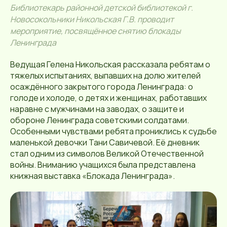
Библиотекарь районной детской библиотекой г.
Новосокольники Никольская Г.В. проводит
мероприятие, посвящённое снятию блокады
Ленинграда
Ведущая Гелена Никольская рассказала ребятам о
тяжелых испытаниях, выпавших на долю жителей
осаждённого закрытого города Ленинграда: о
голоде и холоде, о детях и женщинах, работавших
наравне с мужчинами на заводах, о защите и
обороне Ленинграда советскими солдатами.
Особенными чувствами ребята прониклись к судьбе
маленькой девочки Тани Савичевой. Её дневник
стал одним из символов Великой Отечественной
войны. Вниманию учащихся была представлена
книжная выставка «Блокада Ленинграда».