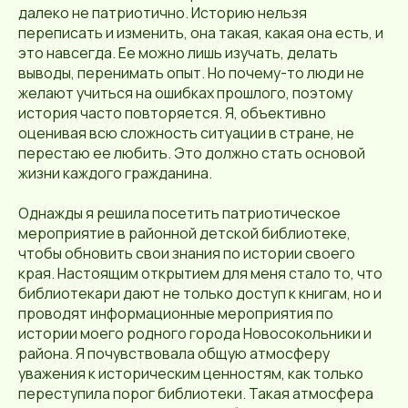
далеко не патриотично. Историю нельзя
переписать и изменить, она такая, какая она есть, и
это навсегда. Ее можно лишь изучать, делать
выводы, перенимать опыт. Но почему-то люди не
желают учиться на ошибках прошлого, поэтому
история часто повторяется. Я, объективно
оценивая всю сложность ситуации в стране, не
перестаю ее любить. Это должно стать основой
жизни каждого гражданина.
Однажды я решила посетить патриотическое
мероприятие в районной детской библиотеке,
чтобы обновить свои знания по истории своего
края. Настоящим открытием для меня стало то, что
библиотекари дают не только доступ к книгам, но и
проводят информационные мероприятия по
истории моего родного города Новосокольники и
района. Я почувствовала общую атмосферу
уважения к историческим ценностям, как только
переступила порог библиотеки. Такая атмосфера