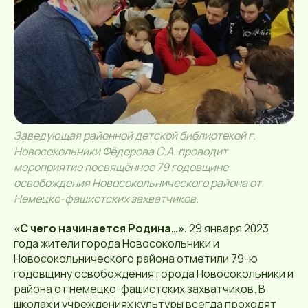
Заведующая районной детской библиотекой г.
Новосокольники Фёдорова С.А. проводит
мероприятие посвящённое 79 годовщине
освобождения Новосокольнического района от
Немецко-фашистских захватчиков.
«С чего начинается Родина…».
29 января 2023
года жители города Новосокольники и
Новосокольнического района отметили 79-ю
годовщину освобождения города Новосокольники и
района от немецко-фашистских захватчиков. В
школах и учреждениях культуры всегда проходят