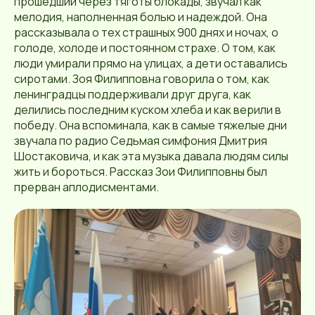
прошедший через тяготы блокады, звучал как
мелодия, наполненная болью и надеждой. Она
рассказывала о тех страшных 900 днях и ночах, о
голоде, холоде и постоянном страхе. О том, как
люди умирали прямо на улицах, а дети оставались
сиротами. Зоя Филипповна говорила о том, как
ленинградцы поддерживали друг друга, как
делились последним куском хлеба и как верили в
победу. Она вспоминала, как в самые тяжелые дни
звучала по радио Седьмая симфония Дмитрия
Шостаковича, и как эта музыка давала людям силы
жить и бороться. Рассказ Зои Филипповны был
прерван аплодисментами.