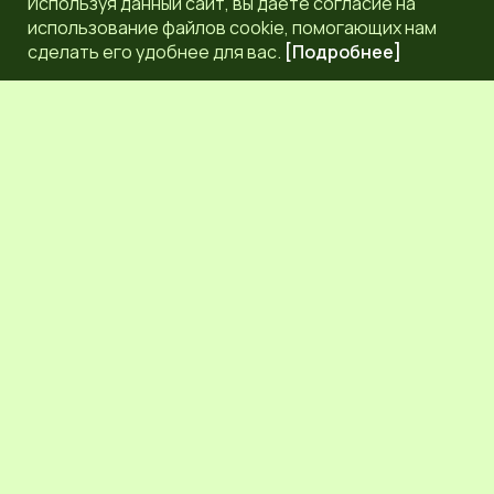
Используя данный сайт, вы даете согласие на
использование файлов cookie, помогающих нам
сделать его удобнее для вас.
[Подробнее]
РЕДАКЦИЯ
КОНТАКТЫ
НАШИ КОРРЕСПОНДЕНТЫ
СЕТЕВОЕ ИЗДАНИЕ.
Регистрационный номер Эл № ФС77-83872 от 30
сентября 2022 г. выдан Федеральной службой по надзору
в сфере связи, информационных технологий и массовых