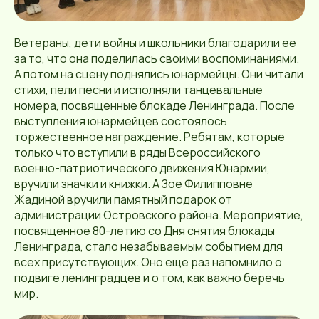
Ветераны, дети войны и школьники благодарили ее
за то, что она поделилась своими воспоминаниями.
А потом на сцену поднялись юнармейцы. Они читали
стихи, пели песни и исполняли танцевальные
номера, посвященные блокаде Ленинграда. После
выступления юнармейцев состоялось
торжественное награждение. Ребятам, которые
только что вступили в ряды Всероссийского
военно-патриотического движения Юнармии,
вручили значки и книжки. А Зое Филипповне
Жадиной вручили памятный подарок от
администрации Островского района. Мероприятие,
посвященное 80-летию со Дня снятия блокады
Ленинграда, стало незабываемым событием для
всех присутствующих. Оно еще раз напомнило о
подвиге ленинградцев и о том, как важно беречь
мир.