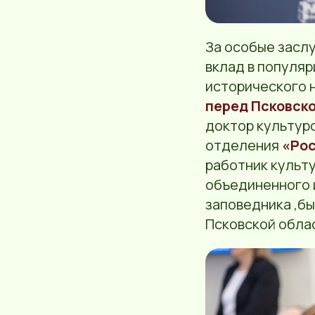
За особые заслу
вклад в популя
исторического 
перед Псковск
доктор культур
отделения
«Рос
работник культ
объединенного 
заповедника ,б
Псковской обла