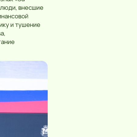
 люди, внесшие
инансовой
ику и тушение
а,
тание