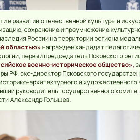
ги в развитии отечественной культуры и искус
ризацию, сохранение и преумножение культурно
наследия России на территории региона медал
ой областью»
награжден кандидат педагогичес
ологии, первый председатель Псковского реги
сийское военно-историческое общество»,
з
уры РФ, экс-директор Псковского государстве
историко-архитектурного и художественного 
ывший руководитель Государственного комитет
сти Александр Голышев.