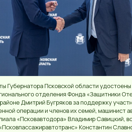
ты Губернатора Псковской области удостоены
гионального отделения Фонда «Защитники Оте
районе Дмитрий Бугряков за поддержку участ
енной операции и членов их семей, машинист 
лиала «Псковавтодора» Владимир Савицкий, в
 «Псковпассажиравтотранс» Константин Славно