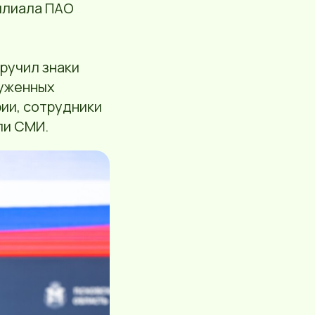
илиала ПАО
ручил знаки
луженных
рии, сотрудники
ли СМИ.