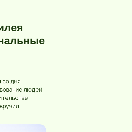
илея
ональные
 со дня
твование людей
вительстве
 вручил