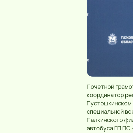
Почетной грамо
координатор ре
Пустошкинском 
специальной во
Палкинского фи
автобуса ГП ПО