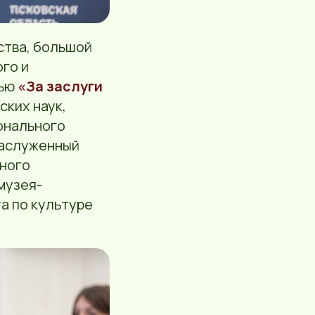
ства, большой
го и
ью
«За заслуги
ких наук,
онального
аслуженный
нного
музея-
а по культуре