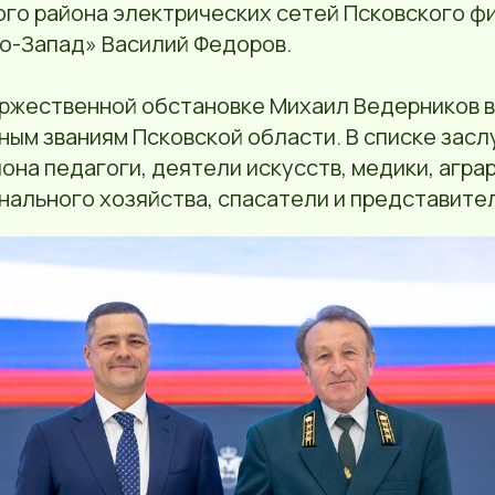
ого района электрических сетей Псковского ф
о-Запад» Василий Федоров.
оржественной обстановке Михаил Ведерников в
ным званиям Псковской области. В списке зас
она педагоги, деятели искусств, медики, агра
ального хозяйства, спасатели и представите