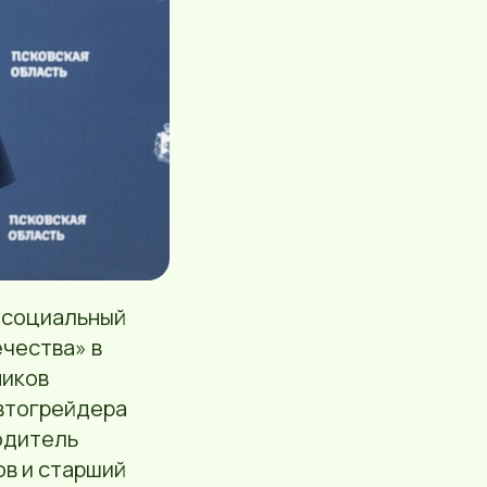
 социальный
чества» в
ников
автогрейдера
одитель
в и старший