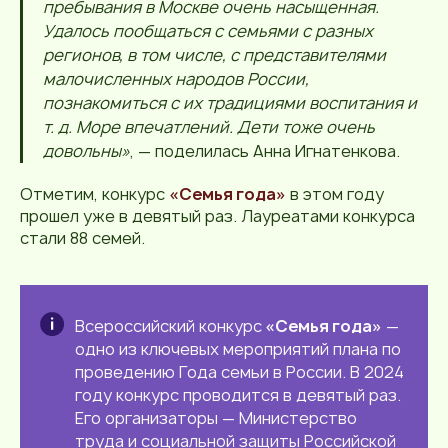
пребывания в Москве очень насыщенная.
Удалось пообщаться с семьями с разных
регионов, в том числе, с представителями
малочисленных народов России,
познакомиться с их традициями воспитания и
т. д. Море впечатлений. Дети тоже очень
довольны»
, — поделилась Анна Игнатенкова.
Отметим, конкурс
«Семья года»
в этом году
прошел уже в девятый раз. Лауреатами конкурса
стали 88 семей.
Всероссийский конкурс
«Семья года»
—
одно из ключевых мероприятий плана по
проведению Года семьи в России. В 2024
году конкурс проводится в девятый раз.
Его организаторы — Министерство
труда и социальной защиты Российской