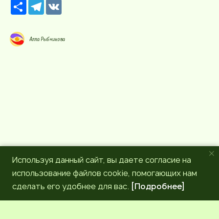
Р
T
V
е
e
K
с
l
у
e
р
g
Алла Рыбникова
с
r
a
m
Используя данный сайт, вы даете согласие на
использование файлов cookie, помогающих нам
сделать его удобнее для вас.
[Подробнее]