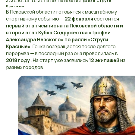
2026-02-18 11:28
Псков
Псковский район
Струги
Красные
В Псковской области готовятся к масштабному
спортивному событию —
22 февраля
состоится
первый этап чемпионата Псковской области и
второй этап Кубка Содружества «Трофей
Александра Невского» по ралли «Струги
Красные»
. Гонка возвращается после долгого
перерыва — в последний раз она проводилась в
2018 году
. На старт уже заявились
12 экипажей
из
разных городов.