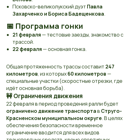
Псковско-великолукский дуэт
Павла
Захарченко и Бориса Бадещенкова
.
📅 Программа гонки
21 февраля
— тестовые заезды, знакомство с
трассой.
22 февраля
— основная гонка.
Общая протяженность трассы составит
247
километров
, из которых
60 километров
—
специальные участки (скоростные отрезки, где
идёт основная борьба).
🚧
Ограничения движения
22 февраля в период проведения ралли будет
ограничено движение транспорта
в
Струго-
Красненском муниципальном округе
. В целях
обеспечения безопасности временное
ограничение вводится для всех видов
транспортных средств, кроме спортивных