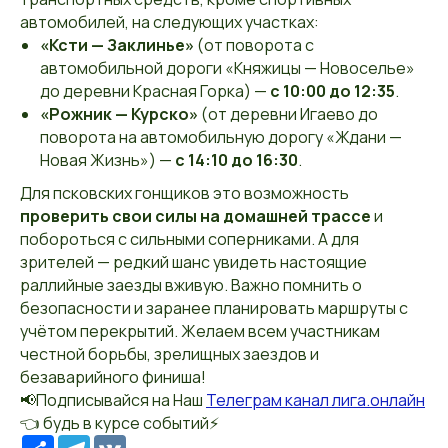
автомобилей, на следующих участках:
«Ксти — Заклинье»
(от поворота с
автомобильной дороги «Княжицы — Новоселье»
до деревни Красная Горка) —
с 10:00 до 12:35
.
«Рожник — Курско»
(от деревни Игаево до
поворота на автомобильную дорогу «Ждани —
Новая Жизнь») —
с 14:10 до 16:30
.
Для псковских гонщиков это возможность
проверить свои силы на домашней трассе
и
побороться с сильными соперниками. А для
зрителей — редкий шанс увидеть настоящие
раллийные заезды вживую. Важно помнить о
безопасности и заранее планировать маршруты с
учётом перекрытий. Желаем всем участникам
честной борьбы, зрелищных заездов и
безаварийного финиша!
📢Подписывайся на Наш
Телеграм канал лига.онлайн
👈 будь в курсе событий⚡️
Ресурс
Telegram
VK