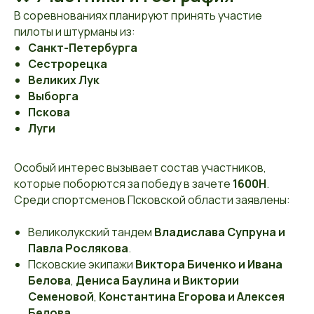
В соревнованиях планируют принять участие
пилоты и штурманы из:
Санкт-Петербурга
Сестрорецка
Великих Лук
Выборга
Пскова
Луги
Особый интерес вызывает состав участников,
которые поборются за победу в зачете
1600Н
.
Среди спортсменов Псковской области заявлены:
Великолукский тандем
Владислава Супруна и
Павла Рослякова
.
Псковские экипажи
Виктора Биченко и Ивана
Белова
,
Дениса Баулина и Виктории
Семеновой
,
Константина Егорова и Алексея
Белова
.