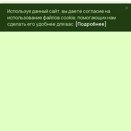
Используя данный сайт, вы даете согласие на
использование файлов cookie, помогающих нам
сделать его удобнее для вас.
[Подробнее]
РЕДАКЦИЯ
КОНТАКТЫ
НАШИ КОРРЕСПОНДЕНТЫ
СЕТЕВОЕ ИЗДАНИЕ.
Регистрационный номер Эл № ФС77-83872 от 30