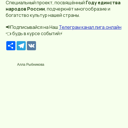
Специальный проект, посвящённый
Году единства
народов России
, подчеркнёт многообразие и
богатство культур нашей страны.
📢Подписывайся на Наш
Телеграм канал лига.онлайн
👈 будь в курсе событий⚡️
Р
T
V
е
e
K
с
l
у
e
р
g
Алла Рыбникова
с
r
a
m