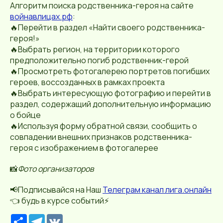
Алгоритм поиска родственника-героя на сайте
войнавлицах.рф
:
🔥Перейти в раздел «Найти своего родственника-
героя!»
🔥Выбрать регион, на территории которого
предположительно погиб родственник-герой
🔥Просмотреть фотогалерею портретов погибших
героев, воссозданных в рамках проекта
🔥Выбрать интересующую фотографию и перейти в
раздел, содержащий дополнительную информацию
о бойце
🔥Используя форму обратной связи, сообщить о
совпадении внешних признаков родственника-
героя с изображением в фотогалерее
📸
Фото организаторов
📢Подписывайся на Наш
Телеграм канал лига.онлайн
👈 будь в курсе событий⚡️
Р
T
V