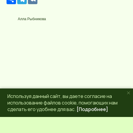
е
e
K
с
l
у
e
р
g
Алла Рыбникова
с
r
a
m
Используя данный сайт, вы даете согласие на
использование файлов cookie, помогающих нам
сделать его удобнее для вас.
[Подробнее]