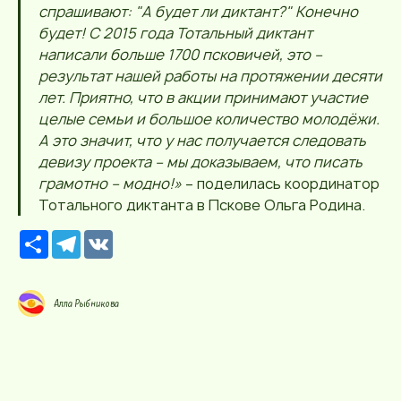
спрашивают: "А будет ли диктант?" Конечно
будет! С 2015 года Тотальный диктант
написали больше 1700 псковичей, это –
результат нашей работы на протяжении десяти
лет. Приятно, что в акции принимают участие
целые семьи и большое количество молодёжи.
А это значит, что у нас получается следовать
девизу проекта – мы доказываем, что писать
грамотно – модно!»
– поделилась координатор
Тотального диктанта в Пскове Ольга Родина.
Р
T
V
е
e
K
с
l
у
e
р
g
Алла Рыбникова
с
r
a
m