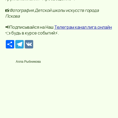
📸
Фотография Детской школы искусств города
Пскова
📢Подписывайся на Наш
Телеграм канал лига.онлайн
👈 будь в курсе событий⚡️.
Р
T
V
е
e
K
с
l
у
e
р
g
Алла Рыбникова
с
r
a
m