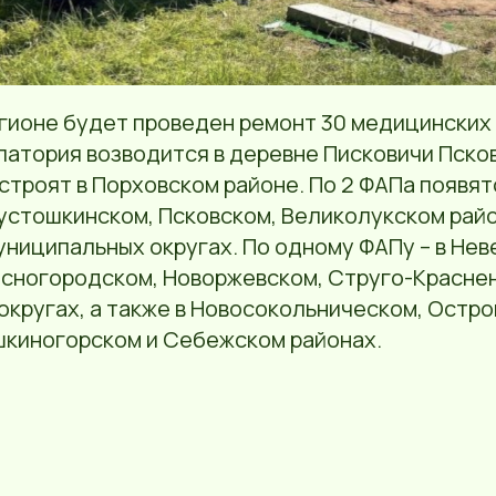
егионе будет проведен ремонт 30 медицинских
атория возводится в деревне Писковичи Псков
строят в Порховском районе. По 2 ФАПа появят
устошкинском, Псковском, Великолукском рай
ниципальных округах. По одному ФАПу – в Нев
асногородском, Новоржевском, Струго-Красне
кругах, а также в Новосокольническом, Остро
шкиногорском и Себежском районах.