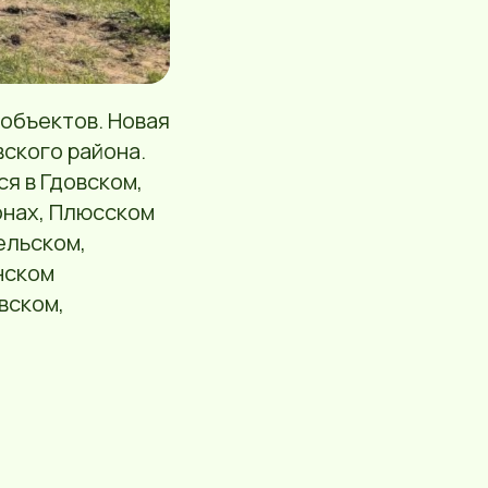
 объектов. Новая
ского района.
ся в Гдовском,
онах, Плюсском
ельском,
нском
вском,