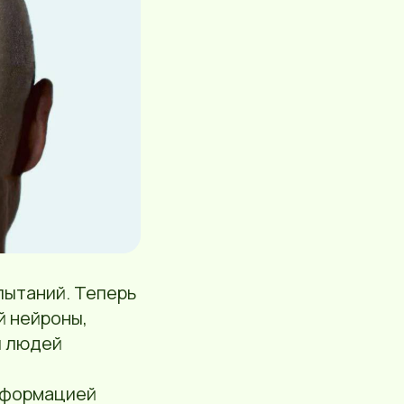
пытаний. Теперь
й нейроны,
и людей
нформацией