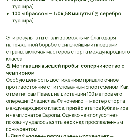
турнира).
100 м брассом
—
1:04,58 минуты
(🥈
серебро
турнира).
Эти результаты стали возможными благодаря
напряжённой борьбе с сильнейшими пловцами
страны, включая мастеров спорта международного
класса.
💪 Мотивация высшей пробы: соперничество с
чемпионом
Особую ценность достижениям придало очное
противостояние с титулованным спортсменом. Как
отметил сам Павел, на дистанции 100 метров его
опередил Владислав Финоченко — мастер спорта
международного класса, призёр этапов Кубка мира
и чемпионатов Европы. Однако на «полусотне»
псковичу удалось взять верх над прославленным
конкурентом.
«Такой уровень рядом очень мотивирует —