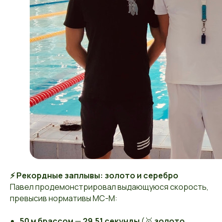
⚡ Рекордные заплывы: золото и серебро
Павел продемонстрировал выдающуюся скорость,
превысив нормативы МС-М:
50 м брассом
—
29,51 секунды
(🥇
золото