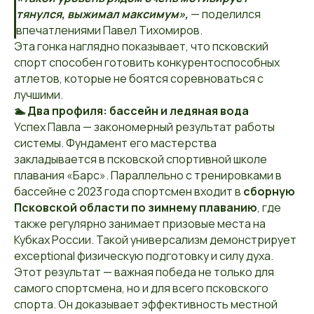
тянулся, выжимал максимум»,
— поделился
впечатлениями Павел Тихомиров.
Эта гонка наглядно показывает, что псковский
спорт способен готовить конкурентоспособных
атлетов, которые не боятся соревноваться с
лучшими.
🏊 Два профиля: бассейн и ледяная вода
Успех Павла — закономерный результат работы
системы. Фундамент его мастерства
закладывается в псковской спортивной школе
плавания «Барс». Параллельно с тренировками в
бассейне с 2023 года спортсмен входит в
сборную
Псковской области по зимнему плаванию
, где
также регулярно занимает призовые места на
Кубках России. Такой универсализм демонстрирует
exceptional физическую подготовку и силу духа.
Этот результат — важная победа не только для
самого спортсмена, но и для всего псковского
спорта. Он доказывает эффективность местной