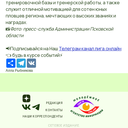
тренировочной базы и тренерской работы, а также
служит отличной мотивацией для сотен юных
пловцев региона, мечтающих о высоких званиях и
наградах.
📸
Фото: пресс-служба Администрации Псковской
области
📢Подписывайся на Наш
Телеграм канал лига.онлайн
👈 будь в курсе событий⚡️
Ресурс
Telegram
VK
Алла Рыбникова
РЕДАКЦИЯ
КОНТАКТЫ
НАШИ КОРРЕСПОНДЕНТЫ
СЕТЕВОЕ ИЗДАНИЕ.