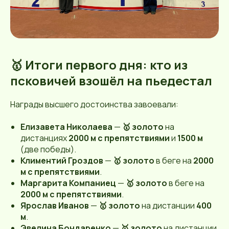
🥇 Итоги первого дня: кто из
псковичей взошёл на пьедестал
Награды высшего достоинства завоевали:
Елизавета Николаева
—
🥇 золото
на
дистанциях
2000 м с препятствиями
и
1500 м
(две победы).
Климентий Гроздов
—
🥇 золото
в беге на
2000
м с препятствиями
.
Маргарита Компаниец
—
🥇 золото
в беге на
2000 м с препятствиями
.
Ярослав Иванов
—
🥇 золото
на дистанции
400
м
.
Эвелина Бондаренко
—
🥇 золото
на дистанции