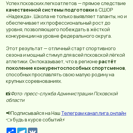
Успех псковских легкоатлетов — прямое следствие
качественной системы подготовки
в СШОР
«Надежда». Школа не только выявляет таланты, но и
обеспечивает их профессиональный рост до
уровня, позволяющего побеждать в жёсткой
конкуренции на уровне федерального округа.
Этот результат — отличный старт спортивного
сезона и мощный стимул для всей псковской лёгкой
атлетики. Он показывает, что в регионе
растёт
поколение конкурентоспособных спортсменов
,
способных прославлять свою малую родину на
крупных соревнованиях.
📸
Фото: пресс-служба Администрации Псковской
области
📢Подписывайся на Наш
Телеграм канал лига.онлайн
👈 будь в курсе событий⚡️
Р
T
V