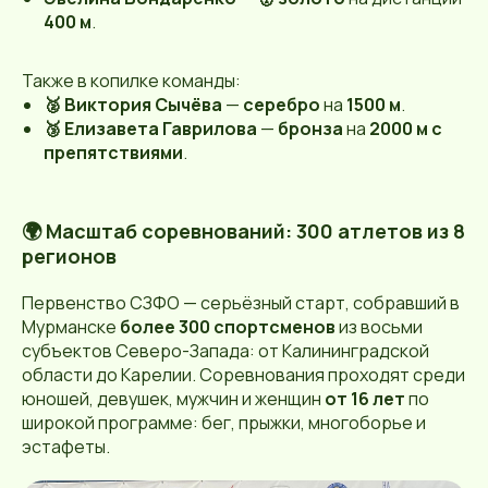
400 м
.
Также в копилке команды:
🥈 Виктория Сычёва
—
серебро
на
1500 м
.
🥉 Елизавета Гаврилова
—
бронза
на
2000 м с
препятствиями
.
🌍 Масштаб соревнований: 300 атлетов из 8
регионов
Первенство СЗФО — серьёзный старт, собравший в
Мурманске
более 300 спортсменов
из восьми
субъектов Северо-Запада: от Калининградской
области до Карелии. Соревнования проходят среди
юношей, девушек, мужчин и женщин
от 16 лет
по
широкой программе: бег, прыжки, многоборье и
эстафеты.