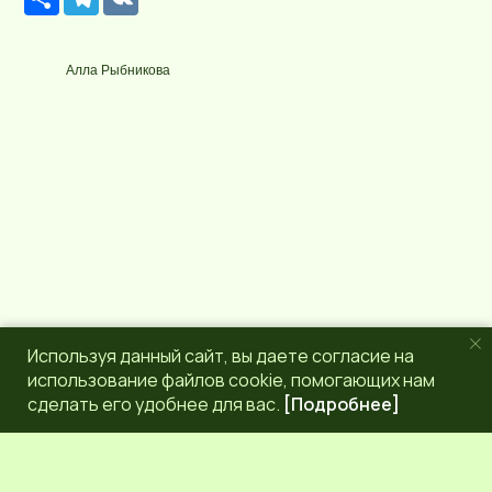
е
e
K
с
l
у
e
р
g
Алла Рыбникова
с
r
a
m
Используя данный сайт, вы даете согласие на
использование файлов cookie, помогающих нам
сделать его удобнее для вас.
[Подробнее]