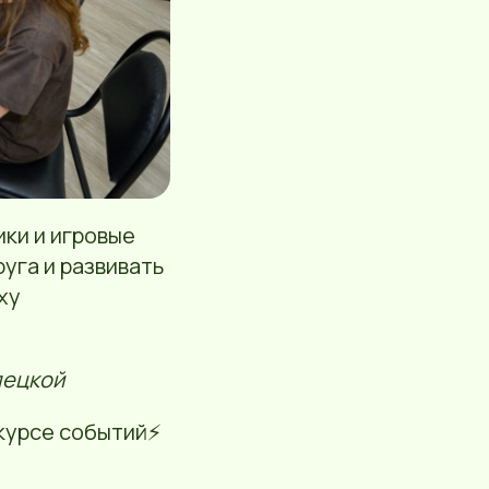
ки и игровые
уга и развивать
ху
лецкой
курсе событий⚡️