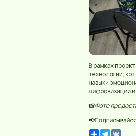
В рамках проект
технологии, кот
навыки эмоциона
цифровизации и
📸
Фото предост
📢Подписывайся
Р
T
V