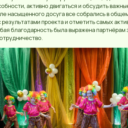
обности, активно двигаться и обсудить важны
ле насыщенного досуга все собрались в общем
 результатами проекта и отметить самых акти
обая благодарность была выражена партнёрам 
отрудничество.