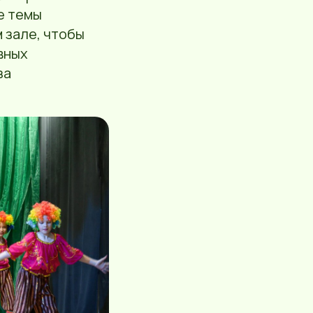
е темы
 зале, чтобы
вных
за