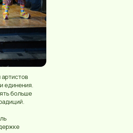
 артистов
и единения.
лять больше
радиций.
оль
ддержке