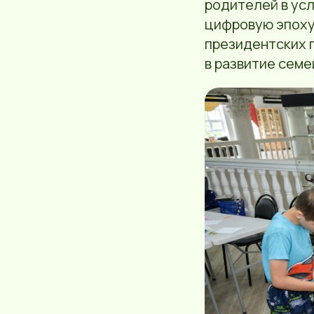
родителей в усл
цифровую эпоху
президентских 
в развитие семе