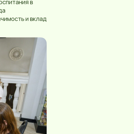
оспитания в
да
чимость и вклад