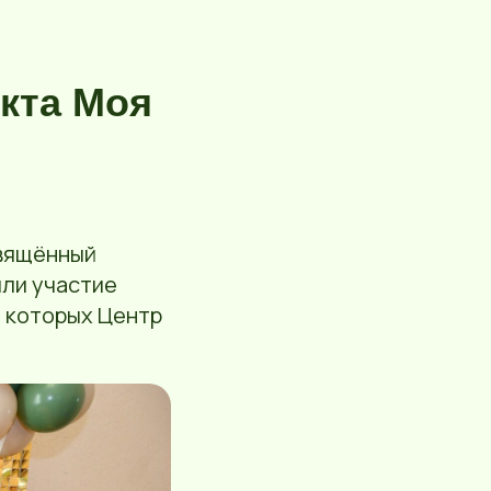
кта Моя
свящённый
яли участие
и которых Центр