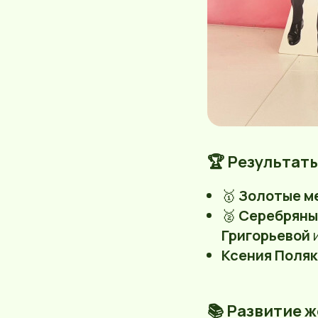
🏆 Результат
🥇
Золотые м
🥈
Серебряны
Григорьевой
Ксения Поляк
📚 Развитие 