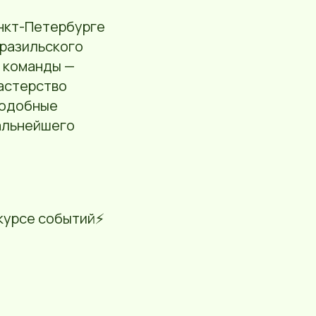
анкт-Петербурге
бразильского
е команды —
астерство
Подобные
альнейшего
курсе событий⚡️