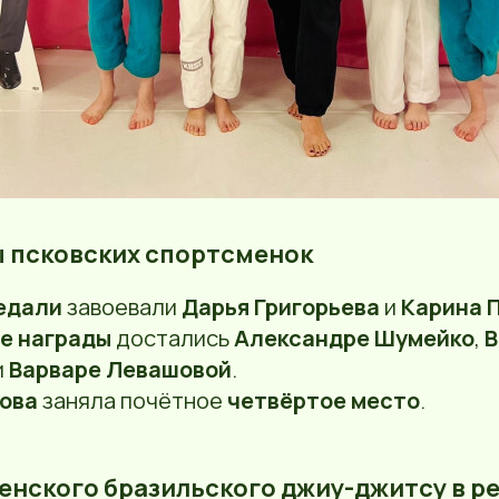
ы псковских спортсменок
едали
завоевали
Дарья Григорьева
и
Карина 
е награды
достались
Александре Шумейко
,
В
и
Варваре Левашовой
.
ова
заняла почётное
четвёртое место
.
женского бразильского джиу-джитсу в р