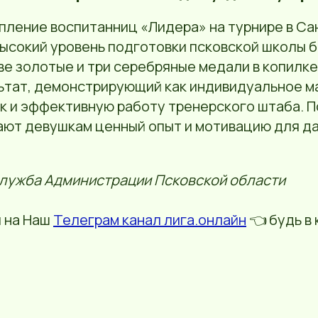
пление воспитанниц «Лидера» на турнире в С
ысокий уровень подготовки псковской школы 
ве золотые и три серебряные медали в копилк
ьтат, демонстрирующий как индивидуальное м
ак и эффективную работу тренерского штаба. 
ают девушкам ценный опыт и мотивацию для д
служба Администрации Псковской области
 на Наш
Телеграм канал лига.онлайн
👈 будь в 