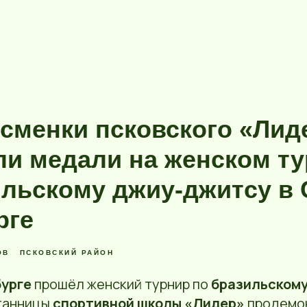
тсменки псковского «Лид
ли медали на женском т
ильскому джиу-джитсу в 
рге
ОВ
ПСКОВСКИЙ РАЙОН
урге
прошёл женский турнир по
бразильском
танницы
спортивной школы «Лидер»
продемо