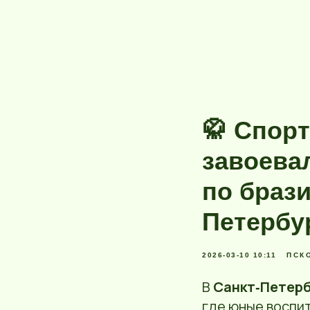
🥋 Спор
завоева
по браз
Петербу
2026-03-10 10:11
ПСК
В
Санкт‑Петерб
где юные воспи