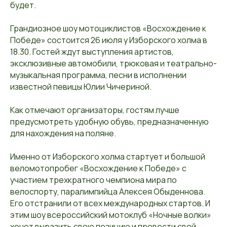
будет.
Грандиозное шоу мотоциклистов «Восхождение к
Победе» состоится 26 июля у Изборского холма в
18.30. Гостей ждут выступления артистов,
эксклюзивные автомобили, трюковая и театрально-
музыкальная программа, песни в исполнении
известной певицы Юлии Чичериной.
Как отмечают организаторы, гостям лучше
предусмотреть удобную обувь, предназначенную
для нахождения на поляне.
Именно от Изборского холма стартует и большой
веломотопробег «Восхождение к Победе» с
участием трехкратного чемпиона мира по
велоспорту, паралимпийца Алексея Обыденнова.
Его отстранили от всех международных стартов. И
этим шоу всероссийский мотоклуб «Ночные волки»
хочет выразить свою позицию и провести свой