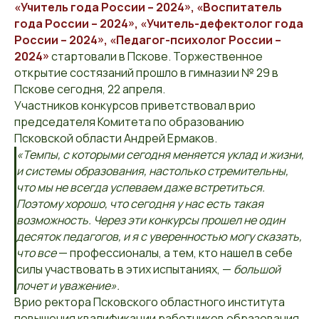
«Учитель года России – 2024», «Воспитатель
года России – 2024», «Учитель-дефектолог года
России – 2024», «Педагог-психолог России –
2024»
стартовали в Пскове. Торжественное
открытие состязаний прошло в гимназии № 29 в
Пскове сегодня, 22 апреля.
Участников конкурсов приветствовал врио
председателя Комитета по образованию
Псковской области Андрей Ермаков.
«Темпы, с которыми сегодня меняется уклад и жизни,
и системы образования, настолько стремительны,
что мы не всегда успеваем даже встретиться.
Поэтому хорошо, что сегодня у нас есть такая
возможность. Через эти конкурсы прошел не один
десяток педагогов, и я с уверенностью могу сказать,
что все
— профессионалы, а тем, кто нашел в себе
силы участвовать в этих испытаниях, —
большой
почет и уважение».
Врио ректора Псковского областного института
повышения квалификации работников образования