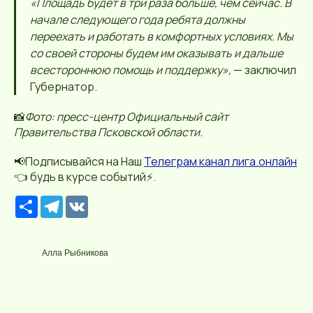
«Площадь будет в три раза больше, чем сейчас. В
начале следующего года ребята должны
переехать и работать в комфортных условиях. Мы
со своей стороны будем им оказывать и дальше
всестороннюю помощь и поддержку»,
— заключил
Губернатор.
📸
Фото: пресс-центр Официальный сайт
Правительства Псковской области.
📢Подписывайся на Наш
Телеграм канал лига.онлайн
👈 будь в курсе событий⚡️.
Р
T
V
е
e
K
с
l
у
e
р
g
Алла Рыбникова
с
r
a
m