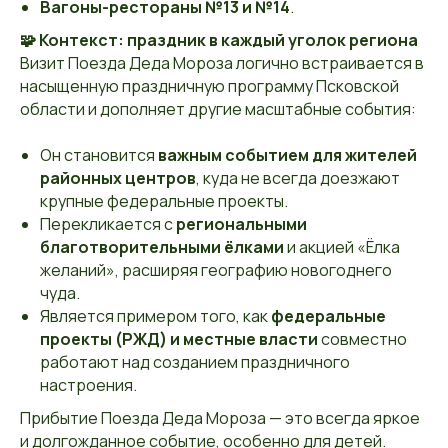
Вагоны-рестораны №13 и №14
.
🧩 Контекст: праздник в каждый уголок региона
Визит Поезда Деда Мороза логично встраивается в
насыщенную праздничную программу Псковской
области и дополняет другие масштабные события:
Он становится
важным событием для жителей
районных центров
, куда не всегда доезжают
крупные федеральные проекты.
Перекликается с
региональными
благотворительными ёлками
и акцией «Ёлка
желаний», расширяя географию новогоднего
чуда.
Является примером того, как
федеральные
проекты (РЖД) и местные власти
совместно
работают над созданием праздничного
настроения.
Прибытие Поезда Деда Мороза — это всегда яркое
и долгожданное событие, особенно для детей.