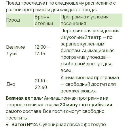
Поезд проследует по следующему расписанию с
разной программой для каждого города:
Время
Программа и условия
Город
стоянки
посещения
Передвижная резиденция
и кукольный театр — по
заранее купленным
Великие
12:00 –
билетам. Анимационная
Луки
17:15
программа у поезда —
свободный доступ для
всех.
Анимационная программа
21:10 –
Дно
— свободный доступ для
22:40
всех желающих.
Важная деталь
: Анимационная программа на
перроне начинается
за 20 минут до прибытия
самого состава. Все гости смогут свободно
посетить:
Вагон №12
: Сувенирная лавка с фотокупе.