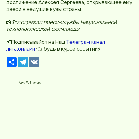
достижение Алексея Сергеева, открывающее ему
двери в ведущие вузы страны.
📸
Фотографии пресс-службы Национальной
технологической олимпиады
📢Подписывайся на Наш
Телеграм канал
лига.онлайн
👈 будь в курсе событий⚡️
Р
T
V
е
e
K
с
l
у
e
р
g
Алла Рыбникова
с
r
a
m