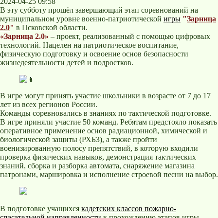
2024-04-25 09:58
В эту субботу прошёл завершающий этап соревнований на
муниципальном уровне военно-патриотической
игры
"
Зарница
2.0
"
в Псковской области.
«Зарница 2.0»
– проект, реализованный с помощью цифровых
технологий. Нацелен на патриотическое воспитание,
физическую подготовку и освоение основ безопасности
жизнедеятельности детей и подростков.
В игре могут принять участие школьники в возрасте от 7 до 17
лет из всех регионов России.
Команды соревновались в знаниях по тактической подготовке.
В игре приняли участие 50 команд. Ребятам предстояло показать
оперативное применение основ радиационной, химической и
биологической защиты (РХБЗ), а также пройти
военизированную полосу препятствий, в которую входили
проверка физических навыков, демонстрация тактических
знаний, сборка и разборка автомата, снаряжение магазина
патронами, маршировка и исполнение строевой песни на выбор.
В подготовке учащихся
кадетских классов пожарно-
спасательной направленности
к прохождению этапов игры