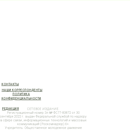
КОНТАКТЫ
НАШИ КОРРЕСПОНДЕНТЫ
ПОЛИТИКА
КОНФИДЕНЦИАЛЬНОСТИ
РЕДАКЦИЯ
СЕТЕВОЕ ИЗДАНИЕ.
Регистрационный номер Эл № ФС77-83872 от 30
сентября 2022 г. выдан Федеральной службой по надзору
в сфере связи, информационных технологий и массовых
коммуникаций (Роскомнадзор) 6+.
Учредитель: Общественное молодежное движение