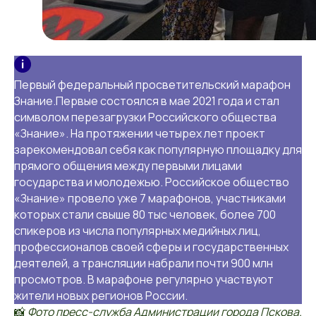
Первый федеральный просветительский марафон
Знание.Первые состоялся в мае 2021 года и стал
символом перезагрузки Российского общества
«Знание». На протяжении четырех лет проект
зарекомендовал себя как популярную площадку для
прямого общения между первыми лицами
государства и молодежью. Российское общество
«Знание» провело уже 7 марафонов, участниками
которых стали свыше 80 тыс человек, более 700
спикеров из числа популярных медийных лиц,
профессионалов своей сферы и государственных
деятелей, а трансляции набрали почти 900 млн
просмотров. В марафоне регулярно участвуют
жители новых регионов России.
📸
Фото пресс-служба Администрации города Пскова.