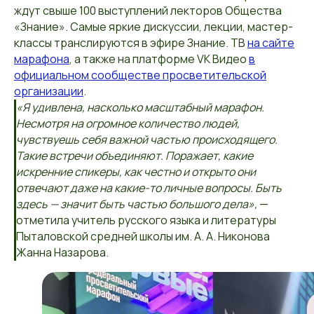
ждут свыше 100 выступлений лекторов Общества
«Знание». Самые яркие дискуссии, лекции, мастер-
классы транслируются в эфире Знание. ТВ
на сайте
марафона
, а также на платформе VK Видео
в
официальном сообществе просветительской
организации
.
«Я удивлена, насколько масштабный марафон.
Несмотря на огромное количество людей,
чувствуешь себя важной частью происходящего.
Такие встречи объединяют. Поражает, какие
искренние спикеры, как честно и открыто они
отвечают даже на какие-то личные вопросы. Быть
здесь — значит быть частью большого дела»,
—
отметила учитель русского языка и литературы
Пыталовской средней школы им. А. А. Никонова
Жанна Назарова.