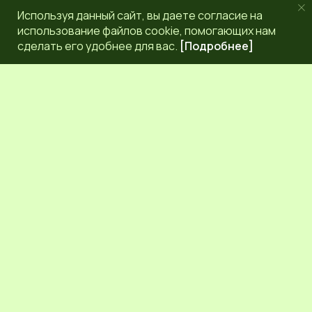
Используя данный сайт, вы даете согласие на
использование файлов cookie, помогающих нам
сделать его удобнее для вас.
[Подробнее]
РЕДАКЦИЯ
КОНТАКТЫ
НАШИ КОРРЕСПОНДЕНТЫ
СЕТЕВОЕ ИЗДАНИЕ.
Регистрационный номер Эл № ФС77-83872 от 30
сентября 2022 г. выдан Федеральной службой по надзору