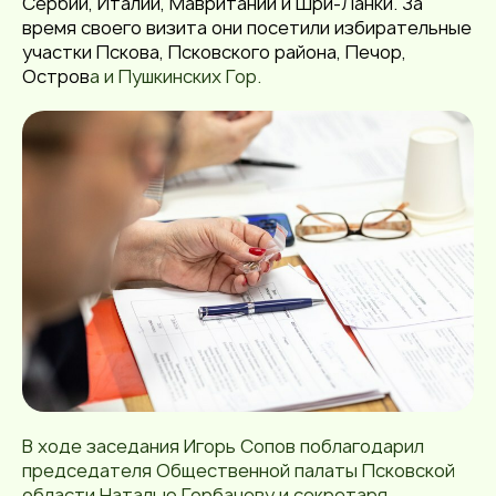
Сербии, Италии, Мавритании и Шри-Ланки. За
время своего визита они посетили избирательные
участки Пскова, Псковского района, Печор,
Остров
а и Пушкинских Гор.
В ходе заседания Игорь Сопов поблагодарил
председателя Общественной палаты Псковской
области Наталью Горбачеву и секретаря