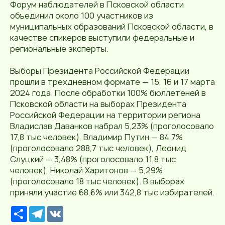
Форум наблюдателей в Псковской области
объединил около 100 участников из
муниципальных образований Псковской области, в
качестве спикеров выступили федеральные и
региональные эксперты.
Выборы Президента Российской Федерации
прошли в трехдневном формате — 15, 16 и 17 марта
2024 года. После обработки 100% бюллетеней в
Псковской области на выборах Президента
Российской Федерации на территории региона
Владислав Даванков набрал 5,23% (проголосовало
17,8 тыс человек), Владимир Путин — 84,7%
(проголосовало 288,7 тыс человек), Леонид
Слуцкий — 3,48% (проголосовало 11,8 тыс
человек), Николай Харитонов — 5,29%
(проголосовало 18 тыс человек). В выборах
приняли участие 68,6% или 342,8 тыс избирателей.
Р
T
V
е
e
K