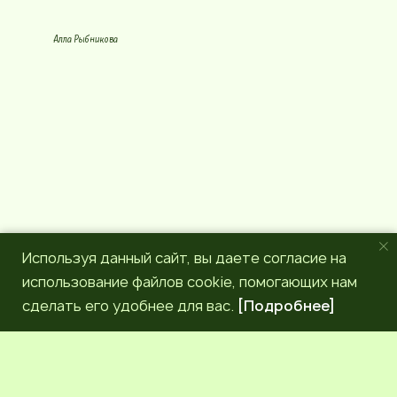
с
l
у
e
р
g
Алла Рыбникова
с
r
a
m
Используя данный сайт, вы даете согласие на
использование файлов cookie, помогающих нам
сделать его удобнее для вас.
[Подробнее]