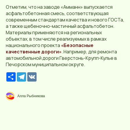
Отметим, что на заводе «Амманн» выпускается
асфальтобетонная смесь, соответствующая
современным стандартам качества и нового ГОСТа,
а также щебеночно-мастичный асфальтобетон.
Материалы применяются на региональных
объектах, в том числе реализуемых в рамках
национального проекта
«Безопасные
качественные дороги»
. Например, для ремонта
автомобильной дороги Гверстонь-Крупп-Кулье в
Печорском муниципальном округе.
Р
T
V
е
e
K
с
l
у
e
р
g
Алла Рыбникова
с
r
a
m