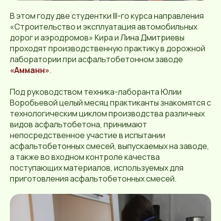
В этом году две студентки III-го курса направления
«Строительство и эксплуатация автомобильных
дорог и аэродромов» Кира и Лина Дмитриевы
проходят производственную практику в дорожной
лаборатории при асфальтобетонном заводе
«Амманн»
.
Под руководством техника-лаборанта Юлии
Воробьевой целый месяц практиканты знакомятся с
технологическим циклом производства различных
видов асфальтобетона, принимают
непосредственное участие в испытании
асфальтобетонных смесей, выпускаемых на заводе,
а также во входном контроле качества
поступающих материалов, используемых для
приготовления асфальтобетонных смесей.