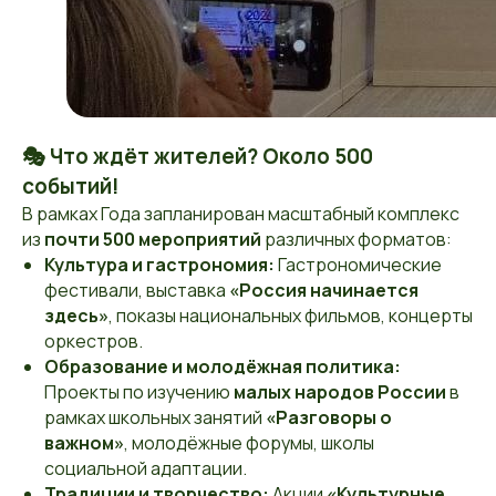
🎭 Что ждёт жителей? Около 500
событий!
В рамках Года запланирован масштабный комплекс
из
почти 500 мероприятий
различных форматов:
Культура и гастрономия:
Гастрономические
фестивали, выставка
«Россия начинается
здесь»
, показы национальных фильмов, концерты
оркестров.
Образование и молодёжная политика:
Проекты по изучению
малых народов России
в
рамках школьных занятий
«Разговоры о
важном»
, молодёжные форумы, школы
социальной адаптации.
Традиции и творчество:
Акции
«Культурные