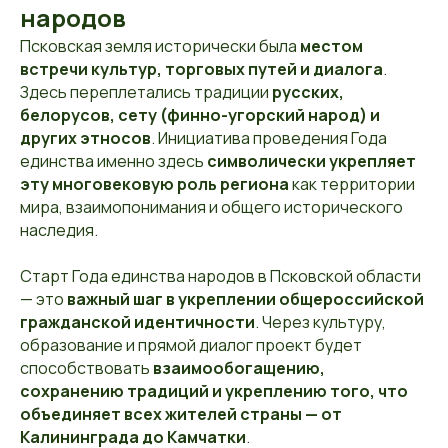
народов
Псковская земля исторически была
местом
встречи культур, торговых путей и диалога
.
Здесь переплетались традиции
русских,
белорусов, сету (финно-угорский народ) и
других этносов
. Инициатива проведения Года
единства именно здесь
символически укрепляет
эту многовековую роль региона
как территории
мира, взаимопонимания и общего исторического
наследия.
Старт Года единства народов в Псковской области
— это
важный шаг в укреплении общероссийской
гражданской идентичности
. Через культуру,
образование и прямой диалог проект будет
способствовать
взаимообогащению,
сохранению традиций и укреплению того, что
объединяет всех жителей страны — от
Калининграда до Камчатки
.