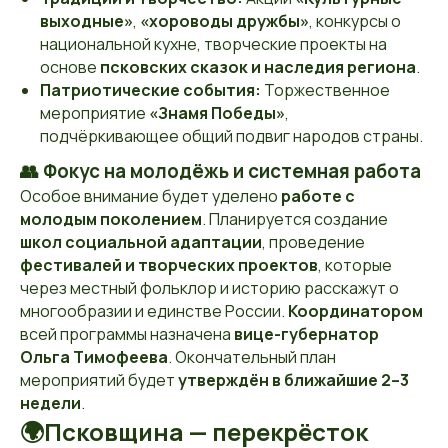
выходные»
,
«хороводы дружбы»
, конкурсы о
национальной кухне, творческие проекты на
основе
псковских сказок и наследия региона
.
Патриотические события:
Торжественное
мероприятие
«Знамя Победы»
,
подчёркивающее общий подвиг народов страны.
👥 Фокус на молодёжь и системная работа
Особое внимание будет уделено
работе с
молодым поколением
. Планируется создание
школ социальной адаптации
, проведение
фестивалей и творческих проектов
, которые
через местный фольклор и историю расскажут о
многообразии и единстве России.
Координатором
всей программы назначена
вице-губернатор
Ольга Тимофеева
. Окончательный план
мероприятий будет
утверждён в ближайшие 2–3
недели
.
🌍Псковщина — перекрёсток