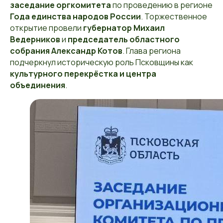
заседание оргкомитета
по проведению в регионе
Года единства народов России
. Торжественное
открытие провели
губернатор Михаил
Ведерников
и
председатель областного
собрания Александр Котов
. Глава региона
подчеркнул историческую роль Псковщины как
культурного перекрёстка и центра
объединения
.