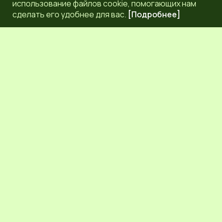
использование файлов cookie, помогающих нам
сделать его удобнее для вас.
[Подробнее]
РЕДАКЦИЯ
КОНТАКТЫ
НАШИ КОРРЕСПОНДЕНТЫ
СЕТЕВОЕ ИЗДАНИЕ.
Регистрационный номер Эл № ФС77-83872 от 30
сентября 2022 г. выдан Федеральной службой по надзору
в сфере связи, информационных технологий и массовых
коммуникаций (Роскомнадзор) 6+.
Учредитель: Общественное молодежное движение