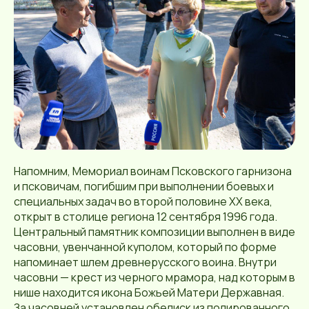
Напомним, Мемориал воинам Псковского гарнизона
и псковичам, погибшим при выполнении боевых и
специальных задач во второй половине ХХ века,
открыт в столице региона 12 сентября 1996 года.
Центральный памятник композиции выполнен в виде
часовни, увенчанной куполом, который по форме
напоминает шлем древнерусского воина. Внутри
часовни — крест из черного мрамора, над которым в
нише находится икона Божьей Матери Державная.
За часовней установлен обелиск из полированного