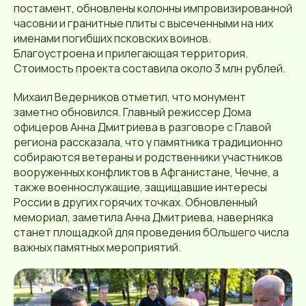
постамент, обновлены колонны импровизированной
часовни и гранитные плиты с высеченными на них
именами погибших псковских воинов.
Благоустроена и прилегающая территория.
Стоимость проекта составила около 3 млн рублей.
Михаил Ведерников отметил, что монумент
заметно обновился. Главный режиссер Дома
офицеров Анна Дмитриева в разговоре с Главой
региона рассказала, что у памятника традиционно
собираются ветераны и родственники участников
вооруженных конфликтов в Афганистане, Чечне, а
также военнослужащие, защищавшие интересы
России в других горячих точках. Обновленный
мемориал, заметила Анна Дмитриева, наверняка
станет площадкой для проведения бОльшего числа
важных памятных мероприятий.