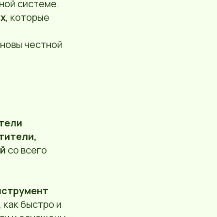
ной системе.
ах
, которые
сновы честной
тели
тители,
ей
со всего
нструмент
, как быстро и