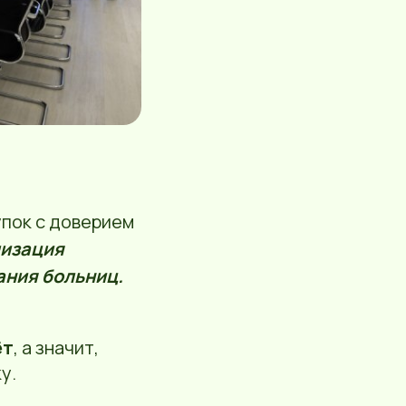
?
упок с доверием
лизация
ания больниц.
ёт
, а значит,
у.