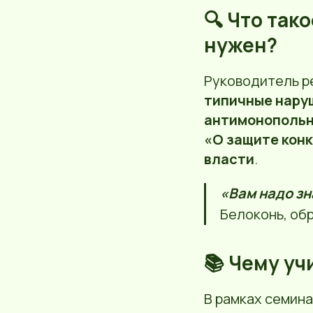
🔍 Что так
нужен?
Руководитель р
типичные нару
антимонопольн
«О защите кон
власти
.
«Вам надо зн
Белоконь, об
📚 Чему уч
В рамках семин