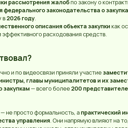
ики рассмотрения жалоб
по закону о контракт
я федерального законодательства о закупк
у в
2026 году
.
ественного описания объекта закупки
как о
и эффективного расходования средств.
ствовал?
чно и по видеосвязи приняли участие
замести
инистры, главы муниципалитетов и их замес
о закупкам
— всего более
200 представител
 — не просто формальность, а
практический и
ества управления
. Они напрямую влияют на то