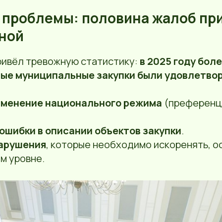
е проблемы: половина жалоб пр
ной
привёл тревожную статистику:
в 2025 году бол
ые муниципальные закупки были удовлетво
именение национального режима
(преференц
ошибки в описании объектов закупки
.
арушения
, которые необходимо искоренять, о
м уровне.