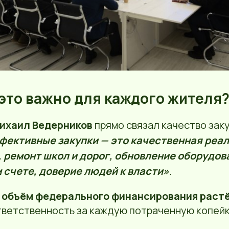
 это важно для каждого жителя
ихаил Ведерников
прямо связал качество зак
фективные закупки — это качественная реа
 ремонт школ и дорог, обновление оборудов
м счете, доверие людей к власти»
.
о
объём федерального финансирования раст
тветственность за каждую потраченную копейк