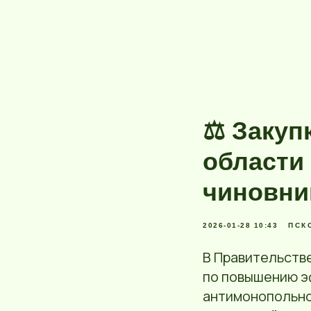
⚖️ Закуп
области
чиновни
2026-01-28 10:43
ПСК
В Правительств
по повышению э
антимонопольно