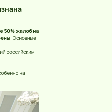
изнана
ее 50% жалоб на
рены
. Основные
ий российским
собенно на