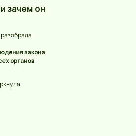
и зачем он
 разобрала
людения закона
сех органов
ркнула