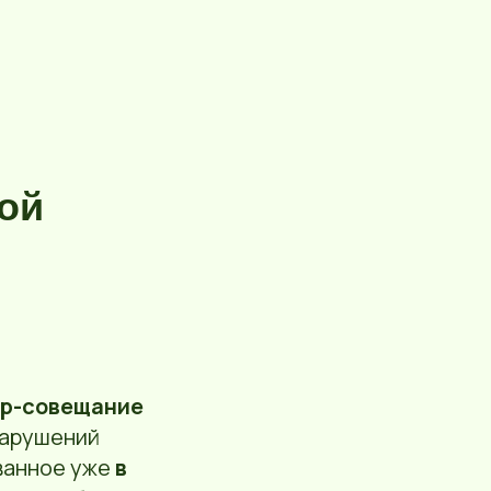
кой
р-совещание
нарушений
ванное уже
в