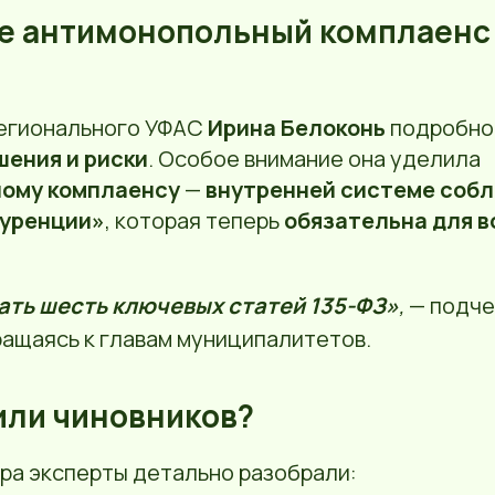
ое антимонопольный комплаенс 
егионального УФАС
Ирина Белоконь
подробно
шения и риски
. Особое внимание она уделила
ому комплаенсу
—
внутренней системе соб
куренции»
, которая теперь
обязательна для в
ать шесть ключевых статей 135-ФЗ»
,
— подче
ращаясь к главам муниципалитетов.
или чиновников?
ара эксперты детально разобрали: