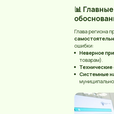
📊 Главны
обоснован
Глава региона 
самостоятельн
ошибки:
Неверное пр
товарам).
Технические 
Системные н
муниципально