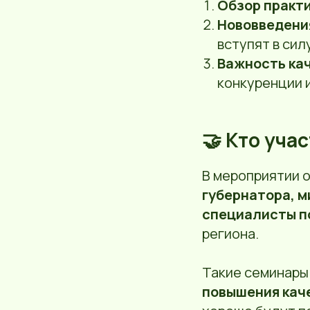
Обзор практ
Нововведени
вступят в сил
Важность кач
конкуренции 
🤝 Кто уча
В мероприятии о
губернатора, м
специалисты п
региона.
Такие семинары
повышения кач