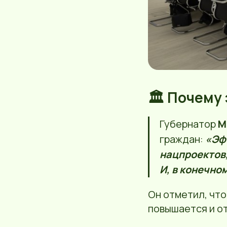
🏛️ Почему
Губернатор
М
граждан:
«Эф
нацпроектов,
И, в конечно
Он отметил, чт
повышается и о