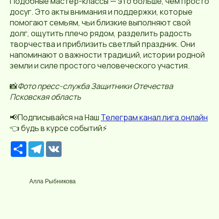
Подобные мастер-классы — это больше, чем просто
досуг. Это акты внимания и поддержки, которые
помогают семьям, чьи близкие выполняют свой
долг, ощутить плечо рядом, разделить радость
творчества и приблизить светлый праздник. Они
напоминают о важности традиций, истории родной
земли и силе простого человеческого участия.
📸
Фото пресс-служба Защитники Отечества
Псковская область
📢Подписывайся на Наш
Телеграм канал лига.онлайн
👈 будь в курсе событий⚡️
Р
T
V
е
e
K
с
l
у
e
р
g
Алла Рыбникова
с
r
a
m