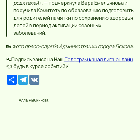
родителей»,
— подчеркнула Вера Емельянова и
поручила Комитету по образованию подготовить
для родителей памятки по сохранению здоровья
детей в период активации сезонных
заболеваний.
📸
Фото пресс-служба Администрации города Пскова.
📢Подписывайся на Наш
Телеграм канал лига.онлайн
👈 будь в курсе событий⚡️
Р
T
V
е
e
K
с
l
у
e
р
g
Алла Рыбникова
с
r
a
m