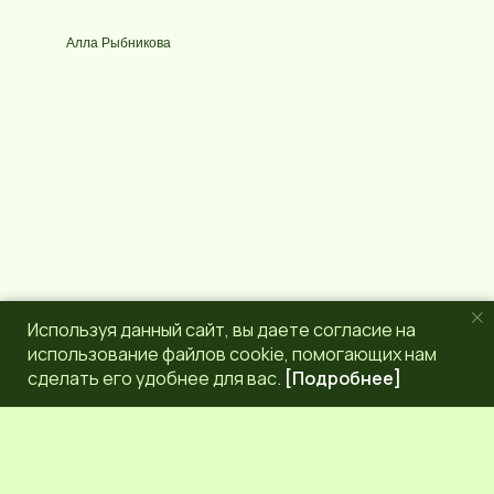
у
e
р
g
Алла Рыбникова
с
r
a
m
Используя данный сайт, вы даете согласие на
использование файлов cookie, помогающих нам
сделать его удобнее для вас.
[Подробнее]