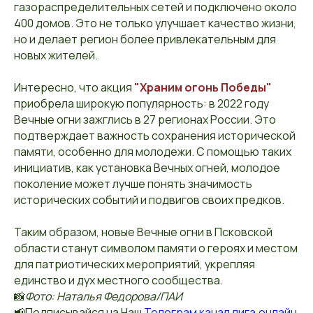
газораспределительных сетей и подключено около
400 домов. Это не только улучшает качество жизни,
но и делает регион более привлекательным для
новых жителей.
Интересно, что акция
"Храним огонь Победы"
приобрела широкую популярность: в 2022 году
Вечные огни зажглись в 27 регионах России. Это
подтверждает важность сохранения исторической
памяти, особенно для молодежи. С помощью таких
инициатив, как установка Вечных огней, молодое
поколение может лучше понять значимость
исторических событий и подвигов своих предков.
Таким образом, новые Вечные огни в Псковской
области станут символом памяти о героях и местом
для патриотических мероприятий, укрепляя
единство и дух местного сообщества.
📸
Фото: Наталья Федорова/ПАИ
📢Подписывайся на Наш
Телеграм канал лига.онлайн