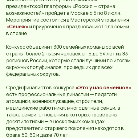
президентской платформы «Россия — страна
возможностей» пройдет в Москве с 5 по 8 июля.
Мероприятие состоится в Мастерской управления
«Сенеж»
и приурочено к празднованию Года семьи
в стране.
Конкурс объединит 300 семейных команд со всей
страны: более 2 тысяч человек от 5 до 94 лет из 83
регионов России, которые стали лучшими по итогам
окружных полуфиналов, прошедших для всех
федеральных округов.
Среди финалистов конкурса
«Это у нас семейное»
есть профессиональные династии — педагоги,
атомщики, военнослужащие, строители,
медицинские работники; многодетные семьи, а
также семьи, отношения в которых проверены
десятилетиями — в нескольких командах
представители старшего поколения находятся в
браке 50, 60 и даже 70 лет.