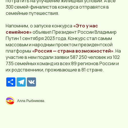
потратить на улучшение жилищных условий. А все
300 семей-финалистов конкурса отправятся в
семейные путешествия.
Напомним, о запуске конкурса
«Это у нас
семейное»
объявил Президент России Владимир
Путин 1 сентября 2023 года. Конкурс стал самым
массовым и народным проектом президентской
платформы
«Россия — страна возможностей»
. На
участие в нем подали заявки 587 250 человек из 102
735 семейных команд из всех 89 регионов России и
их родственники, проживающие в 81 стране.
Р
T
V
е
e
K
с
l
у
e
р
g
Алла Рыбникова
с
r
a
m