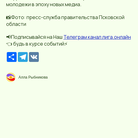
молодежи в эпоху новых медиа.
📸Фото: пресс-служба правительства Псковской
области
📢Подписывайся на Наш
Телеграм канал лига.онлайн
👈 будь в курсе событий⚡️
Р
T
V
е
e
K
с
l
у
e
р
g
Алла Рыбникова
с
r
a
m