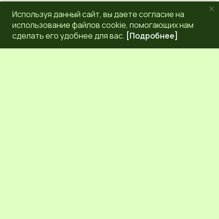
Используя данный сайт, вы даете согласие на
использование файлов cookie, помогающих нам
сделать его удобнее для вас.
[Подробнее]
РЕДАКЦИЯ
КОНТАКТЫ
НАШИ КОРРЕСПОНДЕНТЫ
СЕТЕВОЕ ИЗДАНИЕ.
Регистрационный номер Эл № ФС77-83872 от 30