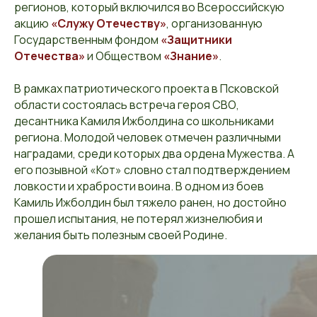
регионов, который включился во Всероссийскую
акцию
«Служу Отечеству»
, организованную
Государственным фондом
«Защитники
Отечества»
и Обществом
«Знание»
.
В рамках патриотического проекта в Псковской
области состоялась встреча героя СВО,
десантника Камиля Ижболдина со школьниками
региона. Молодой человек отмечен различными
наградами, среди которых два ордена Мужества. А
его позывной «Кот» словно стал подтверждением
ловкости и храбрости воина. В одном из боев
Камиль Ижболдин был тяжело ранен, но достойно
прошел испытания, не потерял жизнелюбия и
желания быть полезным своей Родине.