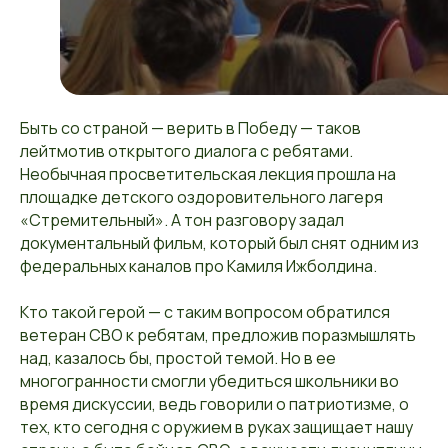
Быть со страной — верить в Победу — таков
лейтмотив открытого диалога с ребятами.
Необычная просветительская лекция прошла на
площадке детского оздоровительного лагеря
«Стремительный». А тон разговору задал
документальный фильм, который был снят одним из
федеральных каналов про Камиля Ижболдина.
Кто такой герой — с таким вопросом обратился
ветеран СВО к ребятам, предложив поразмышлять
над, казалось бы, простой темой. Но в ее
многогранности смогли убедиться школьники во
время дискуссии, ведь говорили о патриотизме, о
тех, кто сегодня с оружием в руках защищает нашу