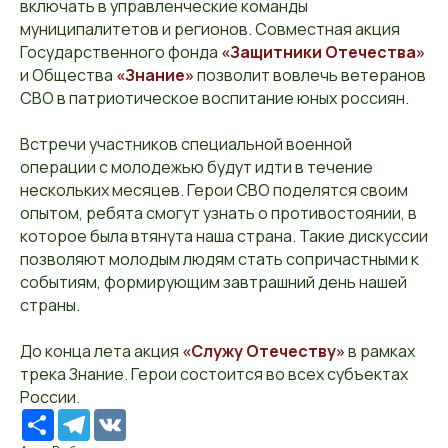
включать в управленческие команды
муниципалитетов и регионов. Совместная акция
Государственного фонда
«Защитники Отечества»
и Общества
«Знание»
позволит вовлечь ветеранов
СВО в патриотическое воспитание юных россиян.
Встречи участников специальной военной
операции с молодежью будут идти в течение
нескольких месяцев. Герои СВО поделятся своим
опытом, ребята смогут узнать о противостоянии, в
которое была втянута наша страна. Такие дискуссии
позволяют молодым людям стать сопричастными к
событиям, формирующим завтрашний день нашей
страны.
До конца лета акция
«Служу Отечеству»
в рамках
трека Знание. Герои состоится во всех субъектах
России.
Ресурс
Telegram
VK