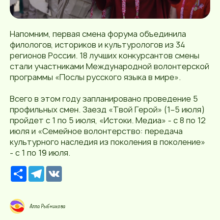
Напомним, первая смена форума объединила
филологов, историков и культурологов из 34
регионов России. 18 лучших конкурсантов смены
стали участниками Международной волонтерской
программы «Послы русского языка в мире».
Всего в этом году запланировано проведение 5
профильных смен. Заезд «Твой Герой» (1–5 июля)
пройдет с 1 по 5 июля, «Истоки. Медиа» - с 8 по 12
июля и «Семейное волонтерство: передача
культурного наследия из поколения в поколение»
- с 1 по 19 июля.
Р
T
V
е
e
K
с
l
у
e
р
g
Алла Рыбникова
с
r
a