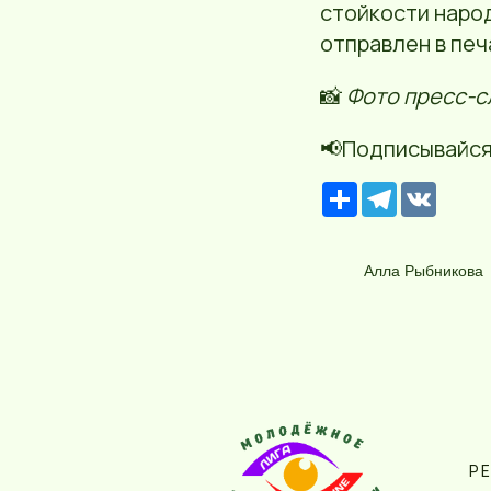
стойкости народ
отправлен в печ
📸
Фото пресс-с
📢Подписывайся
Р
T
V
е
e
K
с
l
у
e
р
g
Алла Рыбникова
с
r
a
m
Р