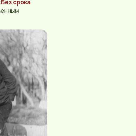
Без срока
венным