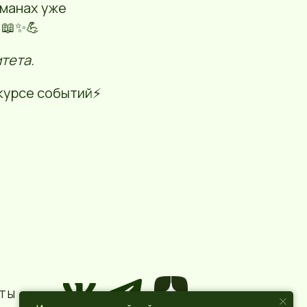
ьманах уже
 📖✨💪
тета.
курсе событий⚡️
КТЫ