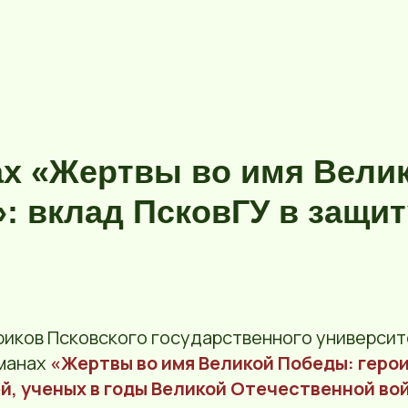
х «Жертвы во имя Вели
: вклад ПсковГУ в защит
риков Псковского государственного университ
манах
«Жертвы во имя Великой Победы: геро
, ученых в годы Великой Отечественной во