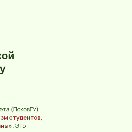
кой
у
ета (ПсковГУ)
изм студентов,
йны».
Это