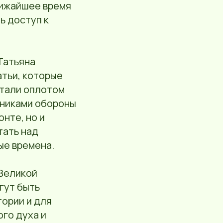
лижайшее время
ь доступ к
Татьяна
атьи, которые
стали оплотом
тниками обороны
нте, но и
тать над
ые времена.
 Великой
гут быть
ории и для
ого духа и