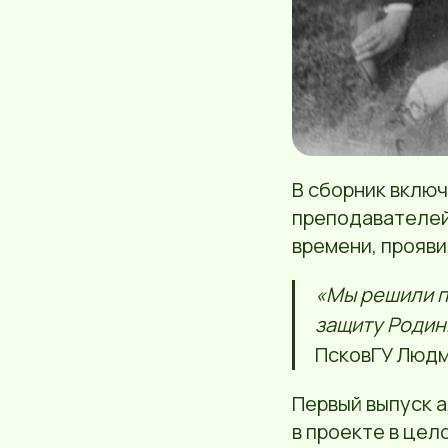
В сборник вклю
преподавателей 
времени, прояв
«Мы решили п
защиту Родин
ПсковГУ Людм
Первый выпуск а
в проекте в цел