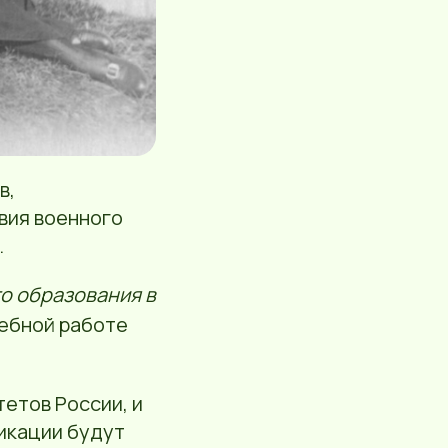
в,
вия военного
.
о образования в
чебной работе
етов России, и
ликации будут