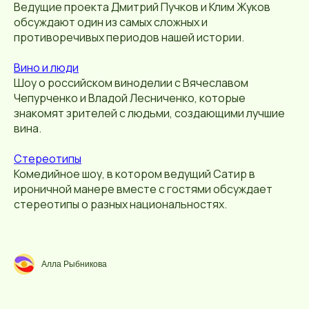
Ведущие проекта Дмитрий Пучков и Клим Жуков
обсуждают один из самых сложных и
противоречивых периодов нашей истории.
Вино и люди
Шоу о российском виноделии с Вячеславом
Чепурченко и Владой Лесниченко, которые
знакомят зрителей с людьми, создающими лучшие
вина.
Стереотипы
Комедийное шоу, в котором ведущий Сатир в
ироничной манере вместе с гостями обсуждает
стереотипы о разных национальностях.
Алла Рыбникова