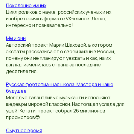
Поколение умных
Цикл роликов о науке, российских ученых и их
изобретениях в формате VK-клипов. Легко,
интересно и познавательно!
Мы и они
Авторский проект Марии Шаховой, в котором
экспаты рассказывают о своей жизни в России,
почему они не планируют уезжать и как, на их
взгляд, изменилась страна за последние
десятилетия.
Русская фортепианная школа. Мастера и наше
будущее
Молодые талантливые музыканты исполняют
шедевры мировой классики. Настоящая услада для
ушей! Кстати, проект собрал 26 миллионов
просмотров😎
Смутное время