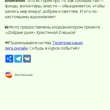
внимания
. Это история про то, как сообщество —
фонды, волонтёры, власти — объединяется, чтобы
делать мир вокруг добрее и светлее. И это по-
настоящему вдохновляет.
📸
Фото предоставлены координатором проекта
«Добрые руки» Кристиной Елецкой
📢Подписывайся на Наш
Телеграм канал
лига.онлайн
👈 будь в курсе событий⚡️
Р
T
V
е
e
K
с
l
у
e
р
g
Алла Рыбникова
с
r
a
m